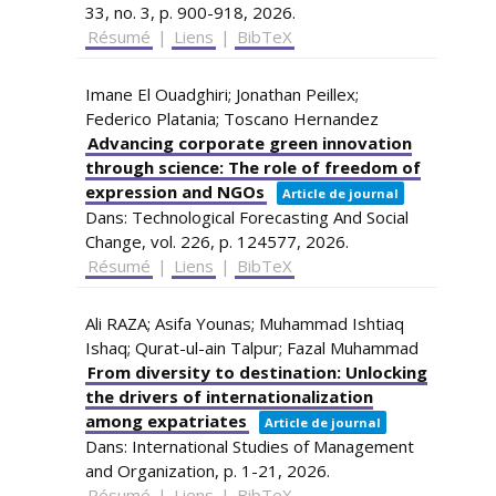
33,
no. 3,
p. 900-918,
2026
.
Résumé
|
Liens
|
BibTeX
Imane El Ouadghiri; Jonathan Peillex;
Federico Platania; Toscano Hernandez
Advancing corporate green innovation
through science: The role of freedom of
expression and NGOs
Article de journal
Dans:
Technological Forecasting And Social
Change,
vol. 226,
p. 124577,
2026
.
Résumé
|
Liens
|
BibTeX
Ali RAZA; Asifa Younas; Muhammad Ishtiaq
Ishaq; Qurat-ul-ain Talpur; Fazal Muhammad
From diversity to destination: Unlocking
the drivers of internationalization
among expatriates
Article de journal
Dans:
International Studies of Management
and Organization,
p. 1-21,
2026
.
Résumé
|
Liens
|
BibTeX