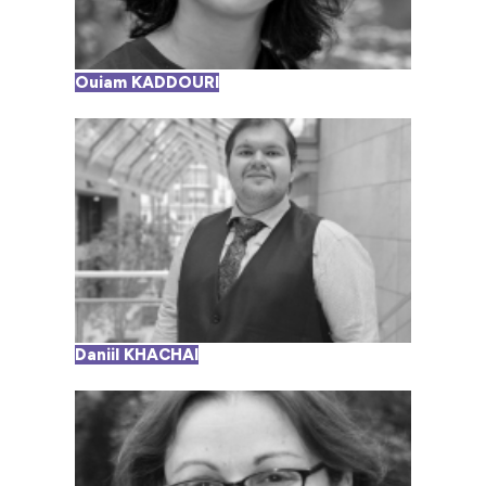
Ouiam KADDOURI
Daniil KHACHAI