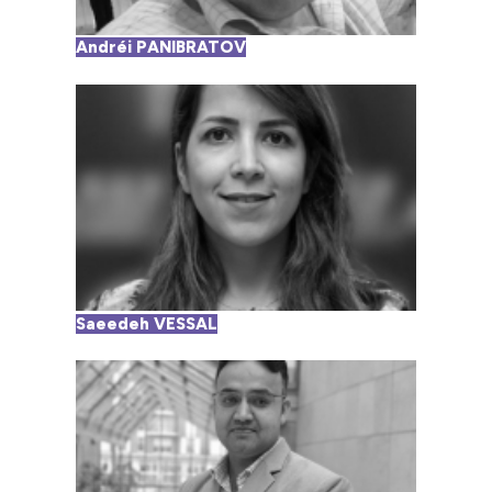
Andréi PANIBRATOV
Saeedeh VESSAL