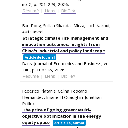
no. 2,
p. 201-223,
2026
.
Résumé
|
Liens
|
BibTeX
Bao Rong; Sultan Sikandar Mirza; Lotfi Karoui;
Asif Saeed
Strategic climate risk management and
innovation outcomes: Insights from
China's industrial and policy landscape
Article de journal
Dans:
Journal of Economics and Business,
vol.
140,
p. 106316,
2026
.
Résumé
|
Liens
|
BibTeX
Federico Platania; Celina Toscano
Hernandez; Imane El Ouadghiri; Jonathan
Peillex
The price of going green: Multi-
objective optimization in the energy
equity space
Article de journal