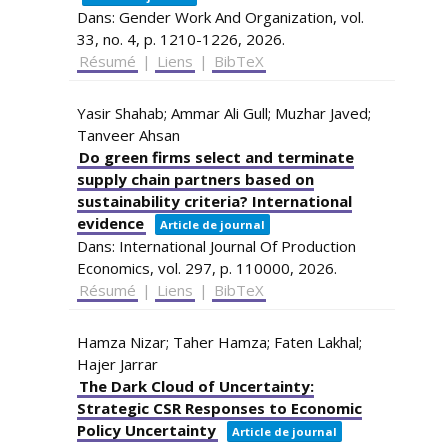
Dans:
Gender Work And Organization,
vol.
33,
no. 4,
p. 1210-1226,
2026
.
Résumé
|
Liens
|
BibTeX
Yasir Shahab; Ammar Ali Gull; Muzhar Javed;
Tanveer Ahsan
Do green firms select and terminate
supply chain partners based on
sustainability criteria? International
evidence
Article de journal
Dans:
International Journal Of Production
Economics,
vol. 297,
p. 110000,
2026
.
Résumé
|
Liens
|
BibTeX
Hamza Nizar; Taher Hamza; Faten Lakhal;
Hajer Jarrar
The Dark Cloud of Uncertainty:
Strategic CSR Responses to Economic
Policy Uncertainty
Article de journal