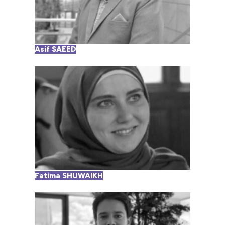
Asif SAEED
Fatima SHUWAIKH