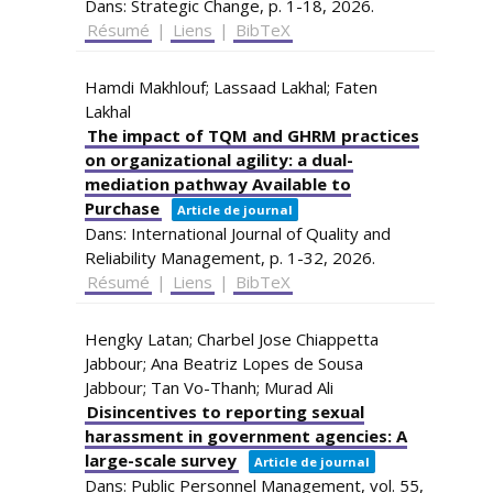
Dans:
Strategic Change,
p. 1-18,
2026
.
Résumé
|
Liens
|
BibTeX
Hamdi Makhlouf; Lassaad Lakhal; Faten
Lakhal
The impact of TQM and GHRM practices
on organizational agility: a dual-
mediation pathway Available to
Purchase
Article de journal
Dans:
International Journal of Quality and
Reliability Management,
p. 1-32,
2026
.
Résumé
|
Liens
|
BibTeX
Hengky Latan; Charbel Jose Chiappetta
Jabbour; Ana Beatriz Lopes de Sousa
Jabbour; Tan Vo-Thanh; Murad Ali
Disincentives to reporting sexual
harassment in government agencies: A
large-scale survey
Article de journal
Dans:
Public Personnel Management,
vol. 55,