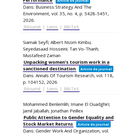
Performance
Article de journal
Dans:
Business Strategy And The
Environment,
vol. 35,
no. 4,
p. 5428-5451,
2026
.
Résumé
|
Liens
|
BibTeX
Siamak Seyfi; Albert Nsom Kimbu;
Seyedasaad Hosseini; Tan Vo-Thanh;
Mustafeed Zaman
Unpacking women's tourism work in a
sanctioned destination
Article de journal
Dans:
Annals Of Tourism Research,
vol. 118,
p. 104152,
2026
.
Résumé
|
Liens
|
BibTeX
Mohammed Benlemlih; Imane El Ouadghiri;
Jamil Jaballah; Jonathan Peillex
Public Attention to Gender Equality and
Stock Market Returns
Article de journal
Dans:
Gender Work And Organization,
vol.