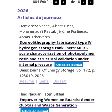
884 Entrées
1 de 18
«
‹
›
»
2026
Articles de journaux
Hamidreza Vanaei; Albert Lucas;
Mohammadali Rastak; Jérôme Fortineau;
Abbas Tcharkhtchi
Stereolithography-fabricated type IV
hydrogen storage tank liners: Multi-
scale characterization of photopolymer
resin and structural validation under
internal pressure
Article de journal
Dans:
Journal Of Energy Storage,
vol. 172,
p.
123019,
2026
.
Résumé
|
Liens
|
BibTeX
Hind Naouar; Faten Lakhal
Empowering Women on Boards: Gender
Quotas and Waste Generation
Article de journal