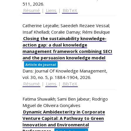
511,
2026
.
Résumé
|
Liens
|
BibTeX
Catherine Lejealle; Saeedeh Rezaee Vessal;
Insaf Khelladi; Coralie Damay; Rémi Beulque
Closing the sustainability knowledge-
action gap: a dual knowledge
management framework combining SECI
and the persuasion knowledge model
Article de journal
Dans:
Journal Of Knowledge Management,
vol. 30,
no. 5,
p. 1884-1904,
2026
.
Résumé
|
Liens
|
BibTeX
Fatima Shuwaikh; Sami Ben Jabeur; Rodrigo
Miguel de Oliveira Gonçalves
Dynamic Ambidexterity in Corporate
Venture Capital: A Pathway to Green
Innovation and Environmental