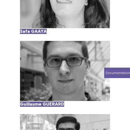
Safa GAAYA
Documentation
Guillaume GUERARD