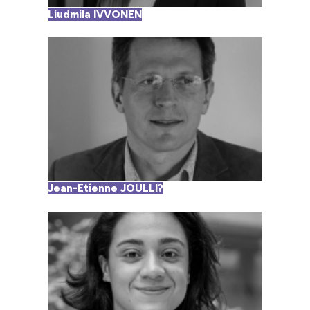
Liudmila IVVONEN
Jean-Etienne JOULLI?