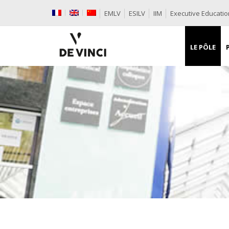
EMLV
ESILV
IIM
Executive Educatio
LE PÔLE