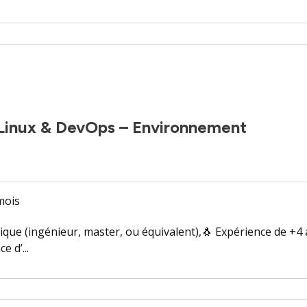
Linux & DevOps – Environnement
 mois
que (ingénieur, master, ou équivalent),🐧 Expérience de +4
 d’...