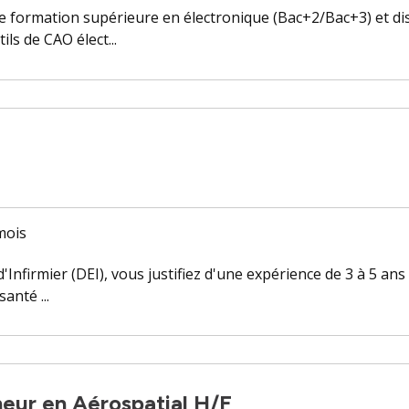
une formation supérieure en électronique (Bac+2/Bac+3) et d
ls de CAO élect...
 mois
 d'Infirmier (DEI), vous justifiez d'une expérience de 3 à 5 
anté ...
eur en Aérospatial H/F