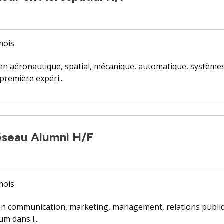
 mois
t en aéronautique, spatial, mécanique, automatique, systèm
remière expéri...
éseau Alumni H/F
 mois
en communication, marketing, management, relations publiqu
m dans l...