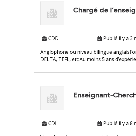
Chargé de l’ensei
CDD
Publié il y a 3
Anglophone ou niveau bilingue anglaisFor
DELTA, TEFL, etc.Au moins 5 ans d’expérienc
Enseignant-Cherc
CDI
Publié il y a 8