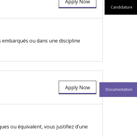
Apply Now
Candidature
es embarqués ou dans une discipline
Apply Now
Documentation
es ou équivalent, vous justifiez d’une