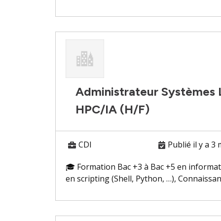
Administrateur Systèmes 
HPC/IA (H/F)
CDI
Publié il y a 3
🎓 Formation Bac +3 à Bac +5 en informati
en scripting (Shell, Python, …), Connaissance