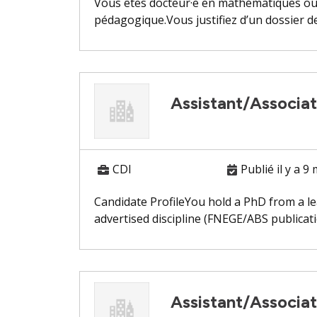
Vous êtes docteur·e en mathématiques ou 
pédagogique.Vous justifiez d’un dossier de 
Assistant/Associa
CDI
Publié il y a 9
Candidate ProfileYou hold a PhD from a le
advertised discipline (FNEGE/ABS publicatio
Assistant/Associa