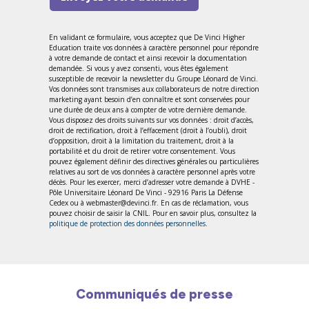
En validant ce formulaire, vous acceptez que De Vinci Higher
Education traite vos données à caractère personnel pour répondre
à votre demande de contact et ainsi recevoir la documentation
demandée. Si vous y avez consenti, vous êtes également
susceptible de recevoir la newsletter du Groupe Léonard de Vinci.
Vos données sont transmises aux collaborateurs de notre direction
marketing ayant besoin d’en connaître et sont conservées pour
une durée de deux ans à compter de votre dernière demande.
Vous disposez des droits suivants sur vos données : droit d’accès,
droit de rectification, droit à l’effacement (droit à l’oubli), droit
d’opposition, droit à la limitation du traitement, droit à la
portabilité et du droit de retirer votre consentement. Vous
pouvez également définir des directives générales ou particulières
relatives au sort de vos données à caractère personnel après votre
décès. Pour les exercer, merci d’adresser votre demande à DVHE -
Pôle Universitaire Léonard De Vinci - 92916 Paris La Défense
Cedex ou à webmaster@devinci.fr. En cas de réclamation, vous
pouvez choisir de saisir la CNIL. Pour en savoir plus, consultez la
politique de protection des données personnelles
.
Communiqués de presse