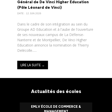
Général de De Vinci Higher Education
(Pôle Léonard de Vinci)
DATE : 12 JUN 2026
Dans le cadre de son intégration au sein du
Groupe AD Education et à l'aube de l'ouverture
de ses nouveaux campus de La Défense-
Nanterre et de Montpellier, De Vinci Higher
Education annonce la nomination de Thierry
Delécolle......
LIRE LA SUITE →
Actualités des écoles
EMLV ÉCOLE DE COMMERCE &
MANAGEMENT