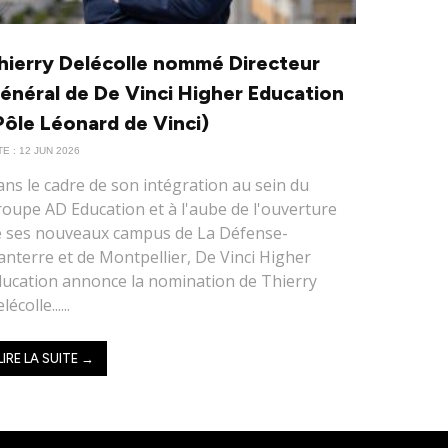
hierry Delécolle nommé Directeur
énéral de De Vinci Higher Education
Pôle Léonard de Vinci)
E : 12 JUN 2026
ns le cadre de son intégration au sein du
oupe AD Education et à l'aube de l'ouverture
e ses nouveaux campus de La Défense-
nterre et de Montpellier, De Vinci Higher
ucation annonce la nomination de Thierry
lécolle......
LIRE LA SUITE →