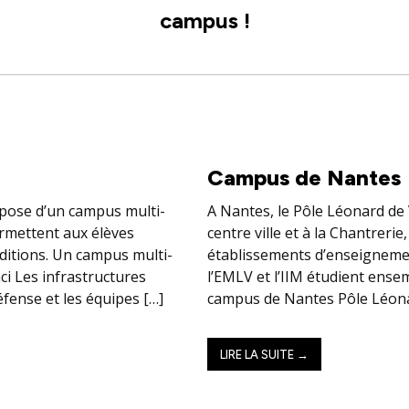
campus !
Campus de Nantes
spose d’un campus multi-
A Nantes, le Pôle Léonard de 
ermettent aux élèves
centre ville et à la Chantreri
nditions. Un campus multi-
établissements d’enseignement
ci Les infrastructures
l’EMLV et l’IIM étudient ense
éfense et les équipes […]
campus de Nantes Pôle Léona
LIRE LA SUITE →