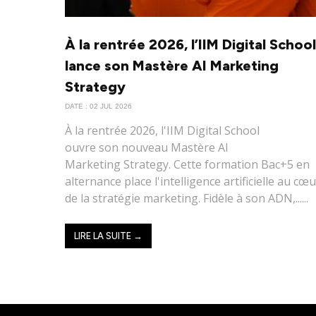
À la rentrée 2026, l’IIM Digital School
lance son Mastère AI Marketing
Strategy
DATE : 02 JUL 2026
À la rentrée 2026, l'IIM Digital School
ouvre son nouveau Mastère AI
Marketing Strategy. Cette formation Bac+5 en
alternance place l'intelligence artificielle au cœ
de la stratégie marketing. Fidèle à son ADN,......
LIRE LA SUITE →