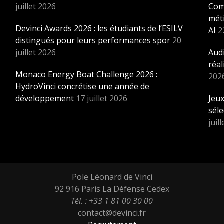
juillet 2026
Com
méti
Devinci Awards 2026 : les étudiants de l’ESILV
AI
2
distingués pour leurs performances spor
20
juillet 2026
Audi
réal
Monaco Energy Boat Challenge 2026 :
202
HydroVinci concrétise une année de
développement
17 juillet 2026
Jeux
sél
juil
Pole Léonard de Vinci
92 916 Paris La Défense Cedex
Tél. : +33 1 81 00 30 00
contact@devinci.fr