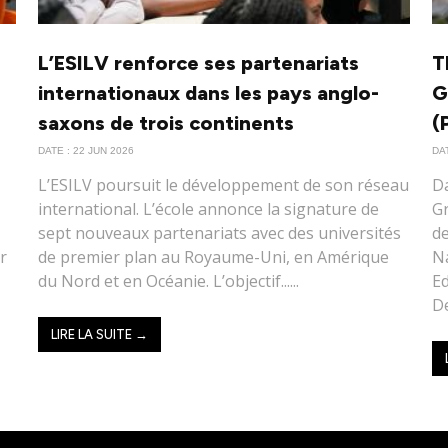
L’ESILV renforce ses partenariats
T
internationaux dans les pays anglo-
G
saxons de trois continents
(
DATE : 22 JUN 2026
DAT
L’ESILV poursuit le développement de son réseau
Da
international. L’école annonce la signature de
Gr
sept nouveaux partenariats avec des universités
d
ur
de premier plan au Royaume-Uni, en Amérique
Na
du Nord et en Océanie. L’objectif......
Ed
De
LIRE LA SUITE →