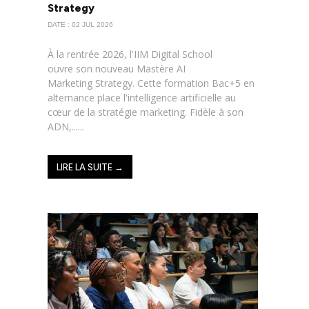
Strategy
DATE : 02 JUL 2026
À la rentrée 2026, l'IIM Digital School
ouvre son nouveau Mastère AI
Marketing Strategy. Cette formation Bac+5 en
alternance place l'intelligence artificielle au
cœur de la stratégie marketing. Fidèle à son
ADN,......
LIRE LA SUITE →