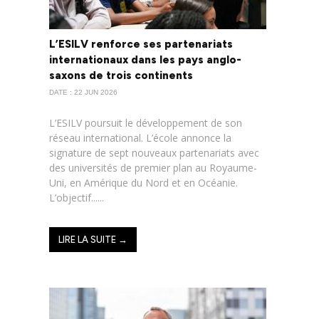
L’ESILV renforce ses partenariats
internationaux dans les pays anglo-
saxons de trois continents
DATE : 22 JUN 2026
L’ESILV poursuit le développement de son
réseau international. L’école annonce la
signature de sept nouveaux partenariats avec
des universités de premier plan au Royaume-
Uni, en Amérique du Nord et en Océanie.
L’objectif......
LIRE LA SUITE →