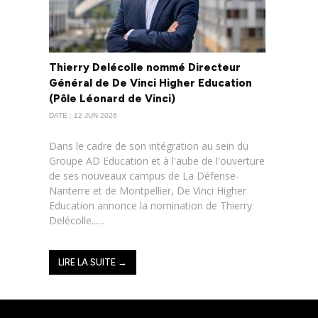
Thierry Delécolle nommé Directeur
Général de De Vinci Higher Education
(Pôle Léonard de Vinci)
DATE : 12 JUN 2026
Dans le cadre de son intégration au sein du
Groupe AD Education et à l'aube de l'ouverture
de ses nouveaux campus de La Défense-
Nanterre et de Montpellier, De Vinci Higher
Education annonce la nomination de Thierry
Delécolle......
LIRE LA SUITE →