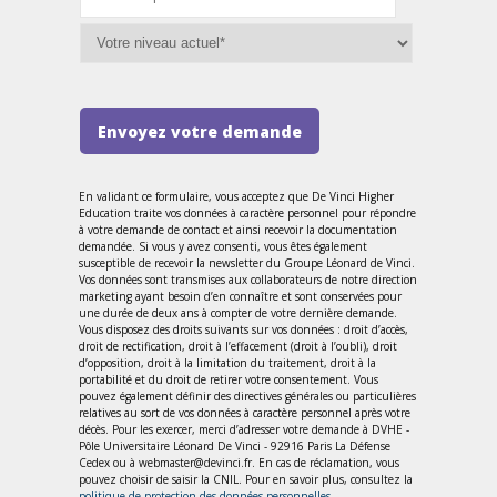
Envoyez votre demande
En validant ce formulaire, vous acceptez que De Vinci Higher
Education traite vos données à caractère personnel pour répondre
à votre demande de contact et ainsi recevoir la documentation
demandée. Si vous y avez consenti, vous êtes également
susceptible de recevoir la newsletter du Groupe Léonard de Vinci.
Vos données sont transmises aux collaborateurs de notre direction
marketing ayant besoin d’en connaître et sont conservées pour
une durée de deux ans à compter de votre dernière demande.
Vous disposez des droits suivants sur vos données : droit d’accès,
droit de rectification, droit à l’effacement (droit à l’oubli), droit
d’opposition, droit à la limitation du traitement, droit à la
portabilité et du droit de retirer votre consentement. Vous
pouvez également définir des directives générales ou particulières
relatives au sort de vos données à caractère personnel après votre
décès. Pour les exercer, merci d’adresser votre demande à DVHE -
Pôle Universitaire Léonard De Vinci - 92916 Paris La Défense
Cedex ou à webmaster@devinci.fr. En cas de réclamation, vous
pouvez choisir de saisir la CNIL. Pour en savoir plus, consultez la
politique de protection des données personnelles
.