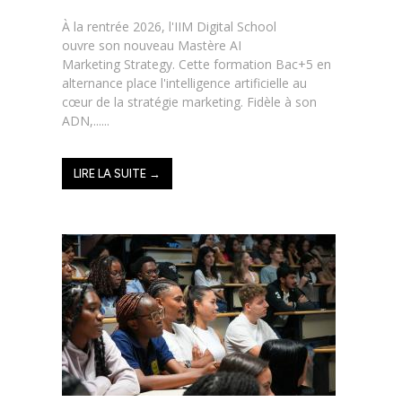
À la rentrée 2026, l'IIM Digital School
ouvre son nouveau Mastère AI
Marketing Strategy. Cette formation Bac+5 en
alternance place l'intelligence artificielle au
cœur de la stratégie marketing. Fidèle à son
ADN,......
LIRE LA SUITE →