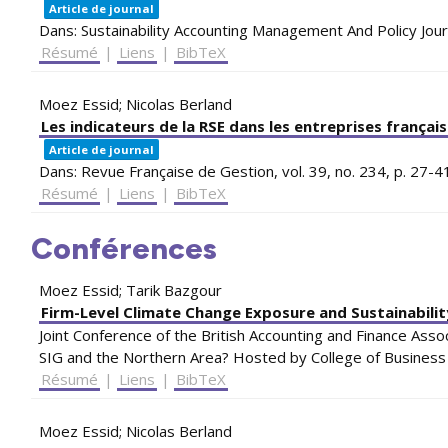
Article de journal
Dans:
Sustainability Accounting Management And Policy Jour
Résumé
|
Liens
|
BibTeX
Moez Essid; Nicolas Berland
Les indicateurs de la RSE dans les entreprises françai
Article de journal
Dans:
Revue Française de Gestion,
vol. 39,
no. 234,
p. 27-4
Résumé
|
Liens
|
BibTeX
Conférences
Moez Essid; Tarik Bazgour
Firm-Level Climate Change Exposure and Sustainabili
Joint Conference of the British Accounting and Finance Asso
SIG and the Northern Area? Hosted by College of Business
Résumé
|
Liens
|
BibTeX
Moez Essid; Nicolas Berland