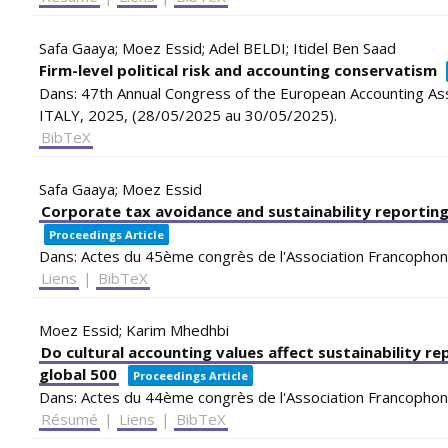
Safa Gaaya; Moez Essid; Adel BELDI; Itidel Ben Saad
Firm-level political risk and accounting conservatism
Dans:
47th Annual Congress of the European Accounting As
ITALY,
2025
, (28/05/2025 au 30/05/2025)
.
BibTeX
Safa Gaaya; Moez Essid
Corporate tax avoidance and sustainability reporting
Proceedings Article
Dans:
Actes du 45ème congrès de l'Association Francophon
Liens
|
BibTeX
Moez Essid; Karim Mhedhbi
Do cultural accounting values affect sustainability r
global 500
Proceedings Article
Dans:
Actes du 44ème congrès de l'Association Francophon
Résumé
|
Liens
|
BibTeX