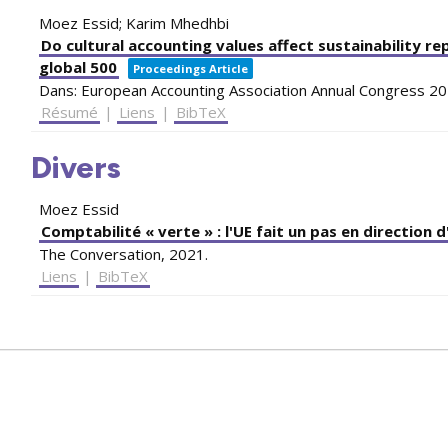
Moez Essid; Karim Mhedhbi
Do cultural accounting values affect sustainability r
global 500
Proceedings Article
Dans:
European Accounting Association Annual Congress 2
Résumé
|
Liens
|
BibTeX
Divers
Moez Essid
Comptabilité « verte » : l'UE fait un pas en directio
The Conversation,
2021
.
Liens
|
BibTeX