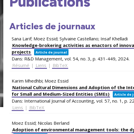
Publications
Articles de journaux
Sana Larif; Moez Essid; Sylvaine Castellano; Insaf Khelladi
Knowledge-brokering activities as enactors of innova
projects
Article de journal
Dans:
R&D Management,
vol. 54,
no. 3,
p. 431-449,
2024
.
Résumé
|
Liens
|
BibTeX
Karim Mhedhbi; Moez Essid
National Cultural Dimensions and Adoption of the Inte
for Small and Medium-Sized Entities (SMEs)
Article de 
Dans:
International Journal of Accounting,
vol. 57,
no. 1,
p. 2
Liens
|
BibTeX
Moez Essid; Nicolas Berland
Adoption of environmental management tools: the dyn