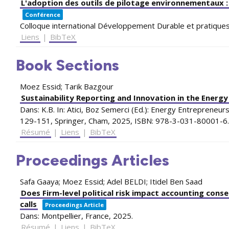
L'adoption des outils de pilotage environnementaux 
Conférence
Colloque international Développement Durable et pratique
Liens
|
BibTeX
Book Sections
Moez Essid; Tarik Bazgour
Sustainability Reporting and Innovation in the Energy
Dans:
K.B. In: Atici, Boz Semerci (Ed.):
Energy Entrepreneurshi
129-151,
Springer, Cham,
2025
,
ISBN: 978-3-031-80001-6
.
Résumé
|
Liens
|
BibTeX
Proceedings Articles
Safa Gaaya; Moez Essid; Adel BELDI; Itidel Ben Saad
Does Firm-level political risk impact accounting con
calls
Proceedings Article
Dans:
Montpellier, France,
2025
.
Résumé
|
Liens
|
BibTeX