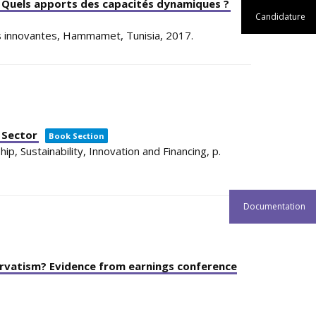
: Quels apports des capacités dynamiques ?
Candidature
s innovantes,
Hammamet, Tunisia,
2017
.
 Sector
Book Section
p, Sustainability, Innovation and Financing,
p.
Documentation
servatism? Evidence from earnings conference