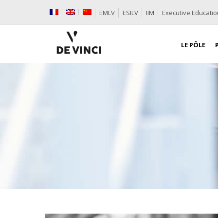
EMLV
ESILV
IIM
Executive Educatio
LE PÔLE