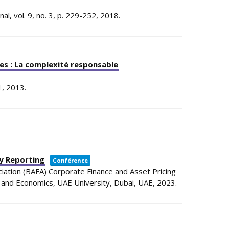
nal,
vol. 9,
no. 3,
p. 229-252,
2018
.
ses : La complexité responsable
1,
2013
.
ty Reporting
Conférence
ciation (BAFA) Corporate Finance and Asset Pricing
 and Economics, UAE University,
Dubai, UAE,
2023
.