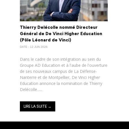
Thierry Delécolle nommé Directeur
Général de De Vinci Higher Education
(Pôle Léonard de Vinci)
DATE : 12 JUN 2026
Dans le cadre de son intégration au sein du
Groupe AD Education et à l'aube de l'ouverture
de ses nouveaux campus de La Défense-
Nanterre et de Montpellier, De Vinci Higher
Education annonce la nomination de Thierry
Delécolle......
LIRE LA SUITE →