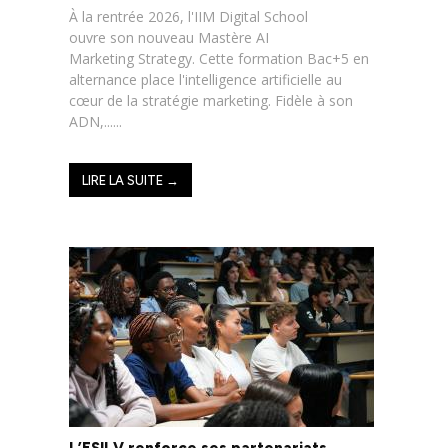
À la rentrée 2026, l'IIM Digital School
ouvre son nouveau Mastère AI
Marketing Strategy. Cette formation Bac+5 en
alternance place l'intelligence artificielle au
cœur de la stratégie marketing. Fidèle à son
ADN,......
LIRE LA SUITE →