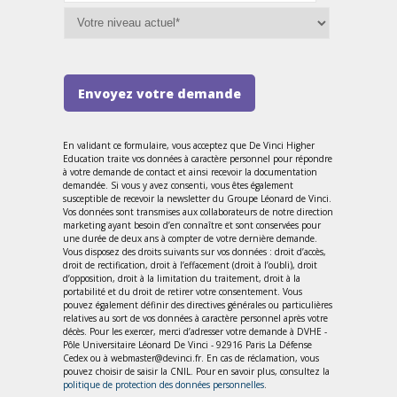
Envoyez votre demande
En validant ce formulaire, vous acceptez que De Vinci Higher
Education traite vos données à caractère personnel pour répondre
à votre demande de contact et ainsi recevoir la documentation
demandée. Si vous y avez consenti, vous êtes également
susceptible de recevoir la newsletter du Groupe Léonard de Vinci.
Vos données sont transmises aux collaborateurs de notre direction
marketing ayant besoin d’en connaître et sont conservées pour
une durée de deux ans à compter de votre dernière demande.
Vous disposez des droits suivants sur vos données : droit d’accès,
droit de rectification, droit à l’effacement (droit à l’oubli), droit
d’opposition, droit à la limitation du traitement, droit à la
portabilité et du droit de retirer votre consentement. Vous
pouvez également définir des directives générales ou particulières
relatives au sort de vos données à caractère personnel après votre
décès. Pour les exercer, merci d’adresser votre demande à DVHE -
Pôle Universitaire Léonard De Vinci - 92916 Paris La Défense
Cedex ou à webmaster@devinci.fr. En cas de réclamation, vous
pouvez choisir de saisir la CNIL. Pour en savoir plus, consultez la
politique de protection des données personnelles
.