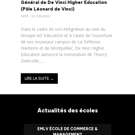
Général de De Vinci Higher Education
(Pôle Léonard de Vinci)
DATE : 12 JUN 2026
Dans le cadre de son intégration au sein du
Groupe AD Education et à l'aube de l'ouverture
de ses nouveaux campus de La Défense-
Nanterre et de Montpellier, De Vinci Higher
Education annonce la nomination de Thierry
Delécolle......
LIRE LA SUITE →
Actualités des écoles
EMLV ÉCOLE DE COMMERCE &
MANAGEMENT