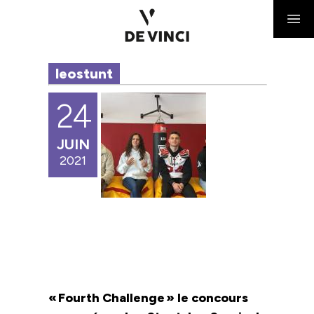
leostunt
24
JUIN
2021
« Fourth Challenge » le concours