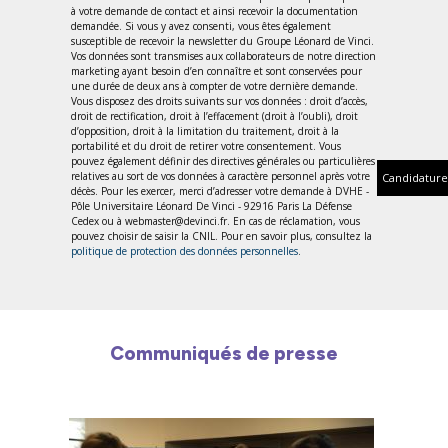
à votre demande de contact et ainsi recevoir la documentation
demandée. Si vous y avez consenti, vous êtes également
susceptible de recevoir la newsletter du Groupe Léonard de Vinci.
Vos données sont transmises aux collaborateurs de notre direction
marketing ayant besoin d’en connaître et sont conservées pour
une durée de deux ans à compter de votre dernière demande.
Vous disposez des droits suivants sur vos données : droit d’accès,
droit de rectification, droit à l’effacement (droit à l’oubli), droit
d’opposition, droit à la limitation du traitement, droit à la
portabilité et du droit de retirer votre consentement. Vous
pouvez également définir des directives générales ou particulières
relatives au sort de vos données à caractère personnel après votre
Candidature
décès. Pour les exercer, merci d’adresser votre demande à DVHE -
Pôle Universitaire Léonard De Vinci - 92916 Paris La Défense
Cedex ou à webmaster@devinci.fr. En cas de réclamation, vous
pouvez choisir de saisir la CNIL. Pour en savoir plus, consultez la
politique de protection des données personnelles
.
Communiqués de presse