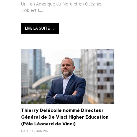
Uni, en Amérique du Nord et en Océanie.
L’objectif......
LIRE LA SUITE →
Thierry Delécolle nommé Directeur
Général de De Vinci Higher Education
(Pôle Léonard de Vinci)
DATE : 12 JUN 2026