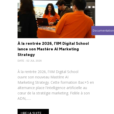
Documentation
À la rentrée 2026, l’IIM Digital School
lance son Mastère AI Marketing
Strategy
DATE : 02 JUL 2026
À la rentrée 2026, l'IIM Digital School
ouvre son nouveau Mastère AI
Marketing Strategy. Cette formation Bac+5 en
alternance place l'intelligence artificielle au
cœur de la stratégie marketing. Fidèle à son
ADN,......
LIRE LA SUITE →