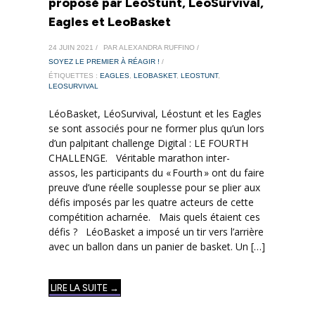
proposé par LeoStunt, LeoSurvival,
Eagles et LeoBasket
24 JUIN 2021 /
PAR ALEXANDRA RUFFINO /
SOYEZ LE PREMIER À RÉAGIR !
/
ÉTIQUETTES :
EAGLES
,
LEOBASKET
,
LEOSTUNT
,
LEOSURVIVAL
LéoBasket, LéoSurvival, Léostunt et les Eagles
se sont associés pour ne former plus qu’un lors
d’un palpitant challenge Digital : LE FOURTH
CHALLENGE. Véritable marathon inter-
assos, les participants du « Fourth » ont du faire
preuve d’une réelle souplesse pour se plier aux
défis imposés par les quatre acteurs de cette
compétition acharnée. Mais quels étaient ces
défis ? LéoBasket a imposé un tir vers l’arrière
avec un ballon dans un panier de basket. Un […]
LIRE LA SUITE →