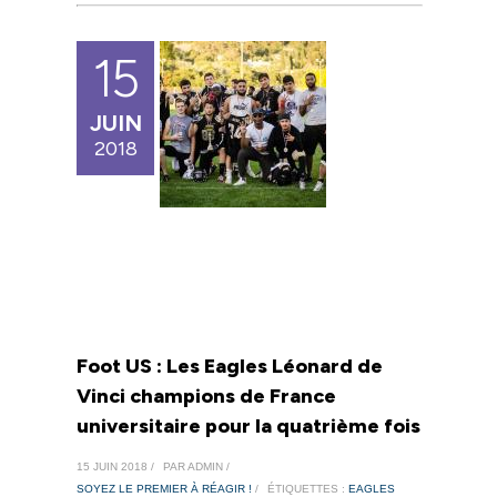
15
JUIN
2018
Foot US : Les Eagles Léonard de
Vinci champions de France
universitaire pour la quatrième fois
15 JUIN 2018 /
PAR ADMIN /
SOYEZ LE PREMIER À RÉAGIR !
/
ÉTIQUETTES :
EAGLES