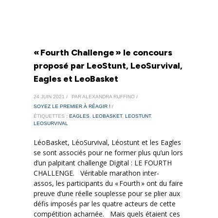
« Fourth Challenge » le concours
proposé par LeoStunt, LeoSurvival,
Eagles et LeoBasket
24 JUIN 2021 /
PAR ALEXANDRA RUFFINO /
SOYEZ LE PREMIER À RÉAGIR !
/
ÉTIQUETTES :
EAGLES
,
LEOBASKET
,
LEOSTUNT
,
LEOSURVIVAL
LéoBasket, LéoSurvival, Léostunt et les Eagles
se sont associés pour ne former plus qu’un lors
d’un palpitant challenge Digital : LE FOURTH
CHALLENGE. Véritable marathon inter-
assos, les participants du « Fourth » ont du faire
preuve d’une réelle souplesse pour se plier aux
défis imposés par les quatre acteurs de cette
compétition acharnée. Mais quels étaient ces