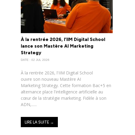
À la rentrée 2026, l’IIM Digital School
lance son Mastère AI Marketing
Strategy
DATE : 02 JUL 2026
À la rentrée 2026, l'IIM Digital School
ouvre son nouveau Mastère AI
Marketing Strategy. Cette formation Bac+5 en
alternance place l'intelligence artificielle au
cœur de la stratégie marketing. Fidèle à son
ADN,......
LIRE LA SUITE →