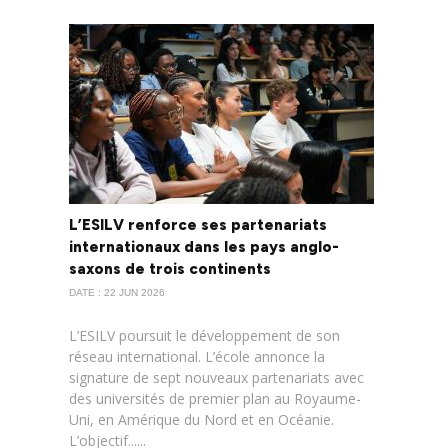
L’ESILV renforce ses partenariats
internationaux dans les pays anglo-
saxons de trois continents
DATE : 22 JUN 2026
L’ESILV poursuit le développement de son
réseau international. L’école annonce la
signature de sept nouveaux partenariats avec
des universités de premier plan au Royaume-
Uni, en Amérique du Nord et en Océanie.
L’objectif......