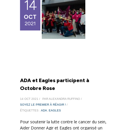
14
OCT
2021
ADA et Eagles participent à
Octobre Rose
14 OCT 2021 /
PAR ALEXANDRA RUFFINO /
SOYEZ LE PREMIER À RÉAGIR !
/
ÉTIQUETTES :
ADA
,
EAGLES
Pour soutenir la lutte contre le cancer du sein,
Aider Donner Agir et Eagles ont organisé un