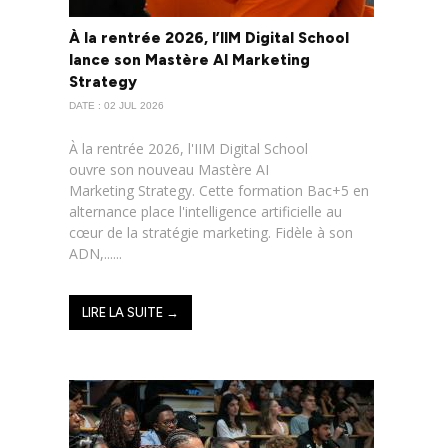
À la rentrée 2026, l’IIM Digital School
lance son Mastère AI Marketing
Strategy
DATE : 02 JUL 2026
À la rentrée 2026, l'IIM Digital School
ouvre son nouveau Mastère AI
Marketing Strategy. Cette formation Bac+5 en
alternance place l'intelligence artificielle au
cœur de la stratégie marketing. Fidèle à son
ADN,......
LIRE LA SUITE →