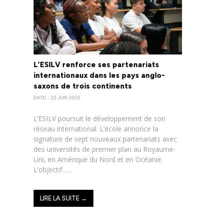
L’ESILV renforce ses partenariats
internationaux dans les pays anglo-
saxons de trois continents
DATE : 22 JUN 2026
L’ESILV poursuit le développement de son
réseau international. L’école annonce la
signature de sept nouveaux partenariats avec
des universités de premier plan au Royaume-
Uni, en Amérique du Nord et en Océanie.
L’objectif......
LIRE LA SUITE →