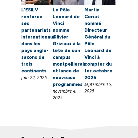
L’ESILV
Le Pôle
Martin
renforce
Léonard de
Coriat
ses
Vinci
nommé
partenariats
nomme
Directeur
internationaux
Olivier
Général du
dans les
Griziaux à la
Pôle
pays anglo-
tête de son
Léonard de
saxons de
campus
Vinci à
trois
montpellierain
compter du
continents
et lance de
1er octobre
juin 22, 2026
nouveaux
2025
septembre 16,
programmes
2025
novembre 4,
2025