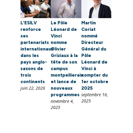
L’ESILV
Le Pôle
Martin
renforce
Léonard de
Coriat
ses
Vinci
nommé
partenariats
nomme
Directeur
internationaux
Olivier
Général du
dans les
Griziaux à la
Pôle
pays anglo-
tête de son
Léonard de
saxons de
campus
Vinci à
trois
montpellierain
compter du
continents
et lance de
1er octobre
juin 22, 2026
nouveaux
2025
septembre 16,
programmes
2025
novembre 4,
2025