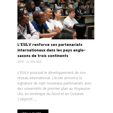
L’ESILV renforce ses partenariats
internationaux dans les pays anglo-
saxons de trois continents
DATE : 22 JUN 2026
L’ESILV poursuit le développement de son
réseau international. L’école annonce la
signature de sept nouveaux partenariats avec
des universités de premier plan au Royaume-
Uni, en Amérique du Nord et en Océanie.
L’objectif......