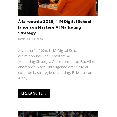
À la rentrée 2026, l’IIM Digital School
lance son Mastère AI Marketing
Strategy
DATE : 02 JUL 2026
À la rentrée 2026, l'IIM Digital School
ouvre son nouveau Mastère AI
Marketing Strategy. Cette formation Bac+5 en
alternance place l'intelligence artificielle au
cœur de la stratégie marketing. Fidèle à son
ADN,......
LIRE LA SUITE →