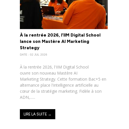
À la rentrée 2026, l’IIM Digital School
lance son Mastère AI Marketing
Strategy
DATE : 02 JUL 2026
À la rentrée 2026, l'IIM Digital School
ouvre son nouveau Mastère AI
Marketing Strategy. Cette formation Bac+5 en
alternance place l'intelligence artificielle au
cœur de la stratégie marketing. Fidèle à son
ADN,......
LIRE LA SUITE →