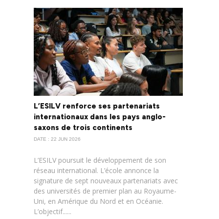
L’ESILV renforce ses partenariats
internationaux dans les pays anglo-
saxons de trois continents
DATE : 22 JUN 2026
L’ESILV poursuit le développement de son
réseau international. L’école annonce la
signature de sept nouveaux partenariats avec
des universités de premier plan au Royaume-
Uni, en Amérique du Nord et en Océanie.
L’objectif......