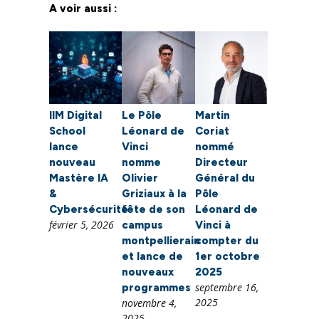
A voir aussi :
IIM Digital
Le Pôle
Martin
School
Léonard de
Coriat
lance
Vinci
nommé
nouveau
nomme
Directeur
Mastère IA
Olivier
Général du
&
Griziaux à la
Pôle
Cybersécurité
tête de son
Léonard de
février 5, 2026
campus
Vinci à
montpellierain
compter du
et lance de
1er octobre
nouveaux
2025
septembre 16,
programmes
2025
novembre 4,
2025