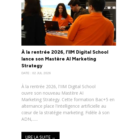
À la rentrée 2026, l’IIM Digital School
lance son Mastère AI Marketing
Strategy
DATE : 02 JUL 2026
À la rentrée 2026, l'IIM Digital School
ouvre son nouveau Mastère AI
Marketing Strategy. Cette formation Bac+5 en
alternance place l'intelligence artificielle au
cœur de la stratégie marketing. Fidèle à son
ADN,......
LIRE LA SUITE →