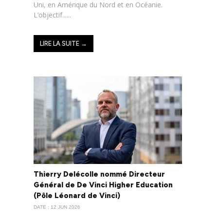
Uni, en Amérique du Nord et en Océanie.
L’objectif......
LIRE LA SUITE →
Thierry Delécolle nommé Directeur
Général de De Vinci Higher Education
(Pôle Léonard de Vinci)
DATE : 12 JUN 2026