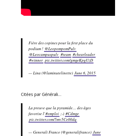
Fière des copines pour la first place du
podium !
@LeopompomPulv
@Leocampuspulv
#team
#chearleader
#winner
pic.twitter.com/gmgeKpgUzD
— Lina (@laminutelinette)
June 6, 2015
Citées par Générali…
La preuve que la pyramide… des âges
favorise l'
#emploi
;-)
#Cdmge
pic.twitter.com/5mv5Ce00dq
— Generali France (@generalifrance)
June