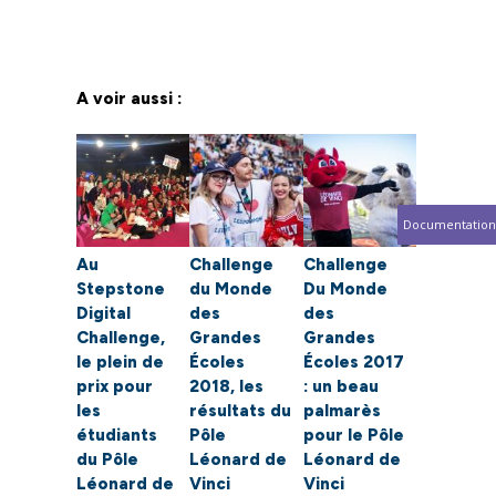
A voir aussi :
Documentation
Au
Challenge
Challenge
Stepstone
du Monde
Du Monde
Digital
des
des
Challenge,
Grandes
Grandes
le plein de
Écoles
Écoles 2017
prix pour
2018, les
: un beau
les
résultats du
palmarès
étudiants
Pôle
pour le Pôle
du Pôle
Léonard de
Léonard de
Léonard de
Vinci
Vinci