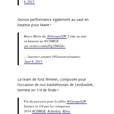
6, 2015
Grosse performance également au saut en
hauteur pour Marie !
Bravo Marie du
@GroupeLDV
2 ème au saut
en hauteur au @CDMGE
pic.twitter.com/ydVg1D4Gdw
— laurence jouanet (@laurencejouanet)
June 6, 2015
La team de foot féminin, composée pour
l’occasion de nos basketteuses de LeoBasket,
termine en 1/4 de finale !
Fin du parcours pour les filles
@GroupeLDV
battues en 1/4 par les vainqueurs
2014.
#CDMGE
#charlety
#foot