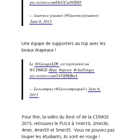
pic.twitter.com/OeUCu49ZDO
— laurence jouanet (@laurencejouanet)
June 6, 2015
Une équipe de supporters au top avec les
beaux drapeaux !
Le
@GroupeLDV
est représenté au
@CDMGE
#fun
#sports
#challenges
pic.twitter.com/24VIfMfBaA
— Leocampus (@Leocampuspulv)
June 6,
2015
Pour finir, la vidéo du Best of de la CDMGE
2015, retrouvez le PULV à 1min10, 2min36,
4min, 4min50 et 5min35. Vous ne pouvez pas
louper les étudiants, ils sont en rouge !