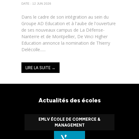
DATE : 12 JUN 2026
Dans le cadre de son intégration au sein du
Groupe AD Education et à l'aube de l'ouverture
de ses nouveaux campus de La Défense-
Nanterre et de Montpellier, De Vinci Higher
Education annonce la nomination de Thierry
Delécolle......
LIRE LA SUITE →
Actualités des écoles
EMLV ÉCOLE DE COMMERCE &
MANAGEMENT