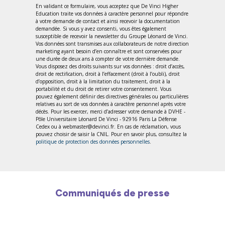
En validant ce formulaire, vous acceptez que De Vinci Higher
Education traite vos données à caractère personnel pour répondre
à votre demande de contact et ainsi recevoir la documentation
demandée. Si vous y avez consenti, vous êtes également
susceptible de recevoir la newsletter du Groupe Léonard de Vinci.
Vos données sont transmises aux collaborateurs de notre direction
marketing ayant besoin d’en connaître et sont conservées pour
une durée de deux ans à compter de votre dernière demande.
Vous disposez des droits suivants sur vos données : droit d’accès,
droit de rectification, droit à l’effacement (droit à l’oubli), droit
d’opposition, droit à la limitation du traitement, droit à la
portabilité et du droit de retirer votre consentement. Vous
pouvez également définir des directives générales ou particulières
relatives au sort de vos données à caractère personnel après votre
décès. Pour les exercer, merci d’adresser votre demande à DVHE -
Pôle Universitaire Léonard De Vinci - 92916 Paris La Défense
Cedex ou à webmaster@devinci.fr. En cas de réclamation, vous
pouvez choisir de saisir la CNIL. Pour en savoir plus, consultez la
politique de protection des données personnelles
.
Communiqués de presse