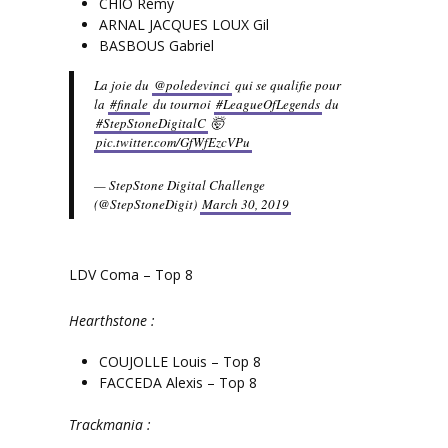
CHIO Remy
ARNAL JACQUES LOUX Gil
BASBOUS Gabriel
La joie du
@poledevinci
qui se qualifie pour
la
#finale
du tournoi
#LeagueOfLegends
du
#StepStoneDigitalC
🤯
pic.twitter.com/GfWfEzcVPu
— StepStone Digital Challenge
(@StepStoneDigit)
March 30, 2019
LDV Coma – Top 8
Hearthstone :
COUJOLLE Louis – Top 8
FACCEDA Alexis – Top 8
Trackmania :