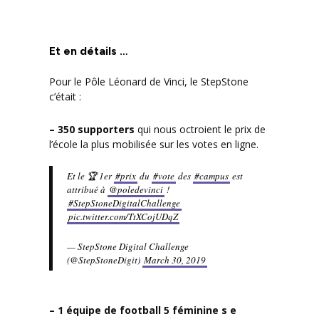
Et en détails …
Pour le Pôle Léonard de Vinci, le StepStone
c’était :
– 350 supporters
qui nous octroient le prix de
l’école la plus mobilisée sur les votes en ligne.
Et le 🏆 1er
#prix
du
#vote
des
#campus
est
attribué à
@poledevinci
!
#StepStoneDigitalChallenge
pic.twitter.com/TtXCojUDqZ
— StepStone Digital Challenge
(@StepStoneDigit)
March 30, 2019
– 1 équipe de football 5 féminine s e