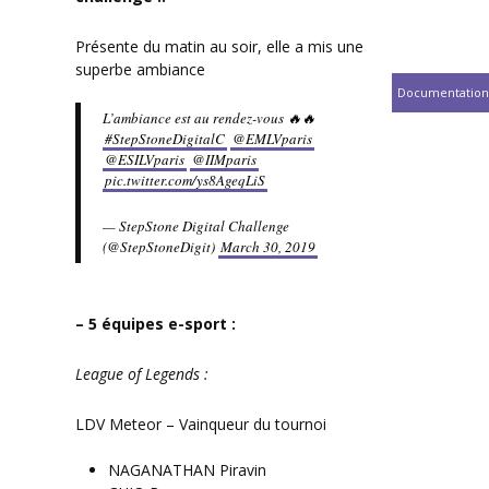
Présente du matin au soir, elle a mis une
superbe ambiance
Documentation
L’ambiance est au rendez-vous 🔥🔥
#StepStoneDigitalC
@EMLVparis
@ESILVparis
@IIMparis
pic.twitter.com/ys8AgeqLiS
— StepStone Digital Challenge
(@StepStoneDigit)
March 30, 2019
– 5 équipes e-sport :
League of Legends :
LDV Meteor – Vainqueur du tournoi
NAGANATHAN Piravin