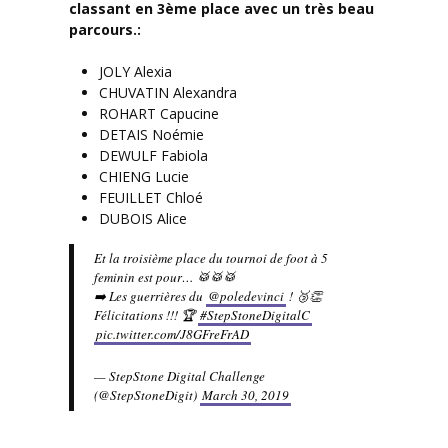
classant en 3ème place avec un très beau
parcours.:
JOLY Alexia
CHUVATIN Alexandra
ROHART Capucine
DETAIS Noémie
DEWULF Fabiola
CHIENG Lucie
FEUILLET Chloé
DUBOIS Alice
Et la troisième place du tournoi de foot à 5
feminin est pour… 🥁🥁🥁
➡️ Les guerrières du
@poledevinci
! 🥉👏
Félicitations !!! 🏆
#StepStoneDigitalC
pic.twitter.com/J8GFreFrAD
— StepStone Digital Challenge
(@StepStoneDigit)
March 30, 2019