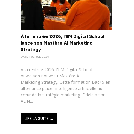
À la rentrée 2026, l’IIM Digital School
lance son Mastère AI Marketing
Strategy
DATE : 02 JUL 2026
À la rentrée 2026, l'IIM Digital School
ouvre son nouveau Mastère AI
Marketing Strategy. Cette formation Bac+5 en
alternance place l'intelligence artificielle au
cœur de la stratégie marketing. Fidèle à son
ADN,......
LIRE LA SUITE →