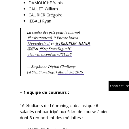
DAMOUCHE Yanis
GALLET William
CAURIER Grégoire
JEBALI Ryan
La remise des prix pour le tournoi
#basketfauteuil
!! Encore bravo
@poledevinci
et
@TREMPLIN_HANDI
👏🏻🔥
#StepStoneDigitalC
pic.twitter.com/znrmPSDLs8
— StepStone Digital Challenge
(@StepStoneDigit)
March 30, 2019
Candidature
– 1 équipe de coureurs :
16 étudiants de Léoruning club ainsi que 6
salariés ont participé aux 6 km de course à pied
dont 3 remportent des médailles :