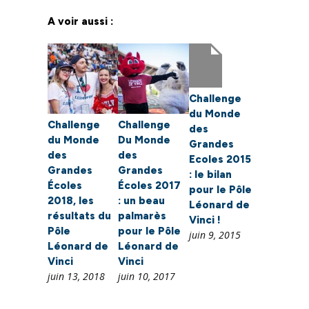
A voir aussi :
Challenge
du Monde
Challenge
Challenge
des
du Monde
Du Monde
Grandes
des
des
Ecoles 2015
Grandes
Grandes
: le bilan
Écoles
Écoles 2017
pour le Pôle
2018, les
: un beau
Léonard de
résultats du
palmarès
Vinci !
Pôle
pour le Pôle
juin 9, 2015
Léonard de
Léonard de
Vinci
Vinci
juin 13, 2018
juin 10, 2017