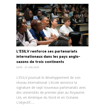
L’ESILV renforce ses partenariats
internationaux dans les pays anglo-
saxons de trois continents
DATE : 22 JUN 2026
L’ESILV poursuit le développement de son
réseau international. L’école annonce la
signature de sept nouveaux partenariats avec
des universités de premier plan au Royaume-
Uni, en Amérique du Nord et en Océanie.
L’objectif......