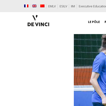
EMLV
ESILV
IIM
Executive Educatio
LE PÔLE