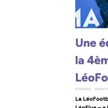
Une é
la 4èm
LéoFo
07 AVR 2022 /
ÉTIQUETT
La LéoFootba
LéoFive – a 