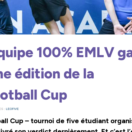
quipe 100% EMLV g
e édition de la
otball Cup
ES :
LEOFIVE
ll Cup – tournoi de five étudiant organi
livré son verdict dernièrement. Et c’est 