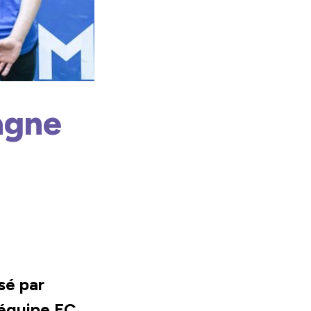
agne
sé par
l’équipe FC