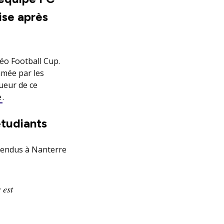
ise après
Léo Football Cup.
hmée par les
ueur de ce
e
.
étudiants
 rendus à Nanterre
 est