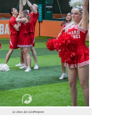
Le show des LéoPompom