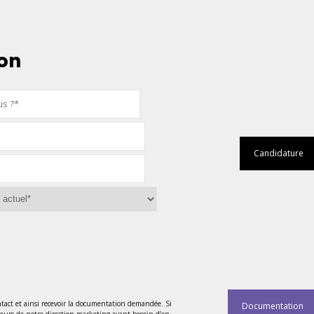
on
Candidature
tact et ainsi recevoir la documentation demandée. Si
Documentation
teurs de notre direction marketing ayant besoin d’en