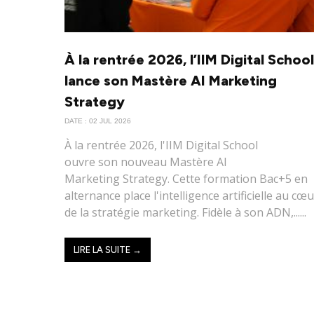
À la rentrée 2026, l’IIM Digital School
lance son Mastère AI Marketing
Strategy
DATE : 02 JUL 2026
À la rentrée 2026, l'IIM Digital School
ouvre son nouveau Mastère AI
Marketing Strategy. Cette formation Bac+5 en
alternance place l'intelligence artificielle au cœ
de la stratégie marketing. Fidèle à son ADN,......
LIRE LA SUITE →