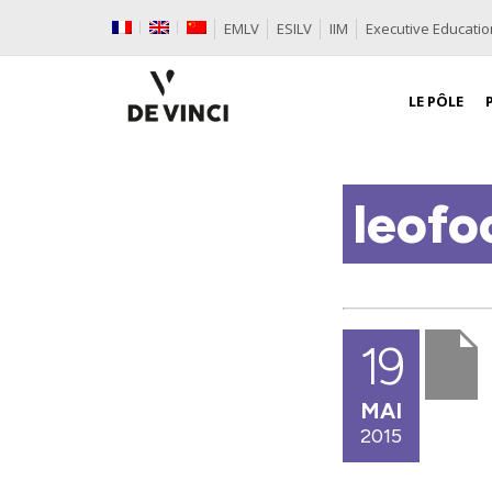
EMLV
ESILV
IIM
Executive Educatio
LE PÔLE
leofo
19
MAI
2015