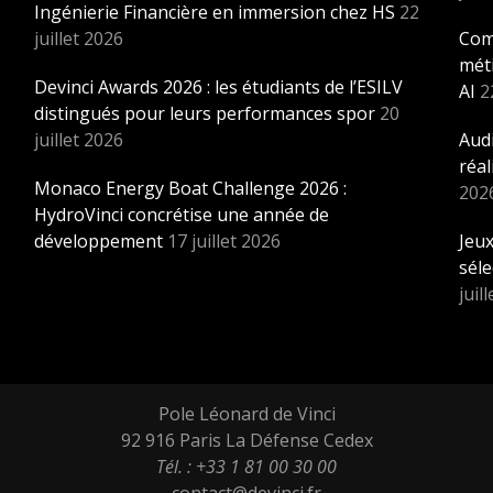
Ingénierie Financière en immersion chez HS
22
juillet 2026
Com
méti
Devinci Awards 2026 : les étudiants de l’ESILV
AI
2
distingués pour leurs performances spor
20
juillet 2026
Audi
réal
Monaco Energy Boat Challenge 2026 :
202
HydroVinci concrétise une année de
développement
17 juillet 2026
Jeux
sél
juil
Pole Léonard de Vinci
92 916 Paris La Défense Cedex
Tél. : +33 1 81 00 30 00
contact@devinci.fr