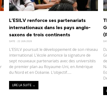
L’ESILV renforce ses partenariats
T
internationaux dans les pays anglo-
G
saxons de trois continents
(
DATE : 22 JUN 2026
DAT
L’ESILV poursuit le développement de son réseau
Da
international. L’école annonce la signature de
Gr
sept nouveaux partenariats avec des universités
d
ur
de premier plan au Royaume-Uni, en Amérique
Na
du Nord et en Océanie. L’objectif......
Ed
De
LIRE LA SUITE →