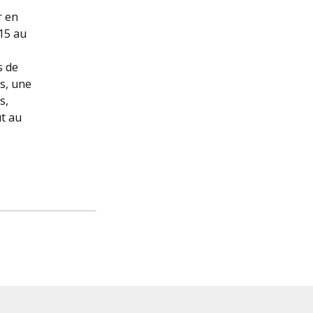
r en
015 au
s de
s, une
s,
ut au