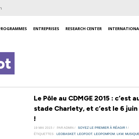
n
PROGRAMMES
ENTREPRISES
RESEARCH CENTER
INTERNATIONA
ot
Le Pôle au CDMGE 2015 : c’est a
stade Charlety, et c’est le 6 juin
!
19 MAI 2015 /
PAR ADMIN /
SOYEZ LE PREMIER À RÉAGIR !
/
ÉTIQUETTES :
LEOBASKET
,
LEOFOOT
,
LEOPOMPOM
,
LKW
,
MUSIQUE