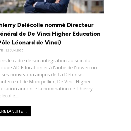
hierry Delécolle nommé Directeur
énéral de De Vinci Higher Education
Pôle Léonard de Vinci)
E : 12 JUN 2026
ns le cadre de son intégration au sein du
oupe AD Education et à l'aube de l'ouverture
e ses nouveaux campus de La Défense-
nterre et de Montpellier, De Vinci Higher
ucation annonce la nomination de Thierry
lécolle......
LIRE LA SUITE →