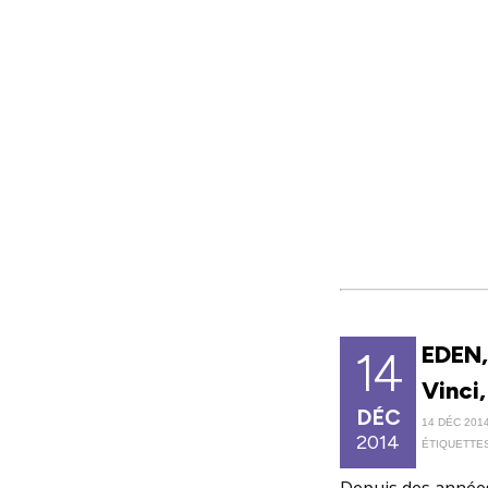
EDEN,
14
Vinci
DÉC
14 DÉC 2014
2014
ÉTIQUETTES
Depuis des années