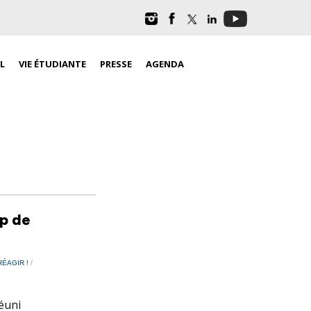
L
VIE ÉTUDIANTE
PRESSE
AGENDA
ap de
RÉAGIR !
/
éuni