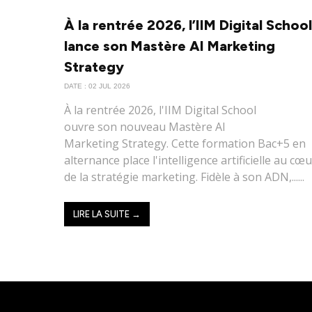
À la rentrée 2026, l’IIM Digital School
lance son Mastère AI Marketing
Strategy
DATE : 02 JUL 2026
À la rentrée 2026, l'IIM Digital School
ouvre son nouveau Mastère AI
Marketing Strategy. Cette formation Bac+5 en
alternance place l'intelligence artificielle au cœ
de la stratégie marketing. Fidèle à son ADN,......
LIRE LA SUITE →