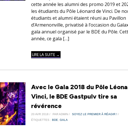
cette année les alumni des promo 2019 et 20
les étudiants du Pôle Léonard de Vinci. De 
étudiants et alumni étaient réuni au Pavillon
d’Armenonville, privatisé à l’occasion du Galax
gala annuel organisé par le BDE du Pôle. Cet
année, ce gala […]
LIRE LA SUITE →
Avec le Gala 2018 du Pôle Léona
Vinci, le BDE Gastpulv tire sa
révérence
20 AVR 2018 /
PAR ADMIN /
SOYEZ LE PREMIER À RÉAGIR !
/
ÉTIQUETTES :
BDE
,
GALA