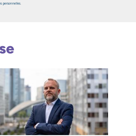
es personnelles
.
se