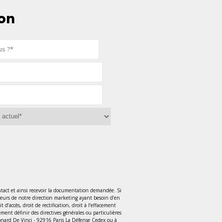
on
tact et ainsi recevoir la documentation demandée. Si
teurs de notre direction marketing ayant besoin d’en
accès, droit de rectification, droit à l’effacement
lement définir des directives générales ou particulières
Léonard De Vinci - 92916 Paris La Défense Cedex ou à