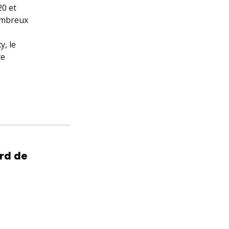
20 et
nombreux
y, le
te
rd de