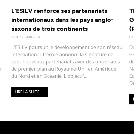
L’ESILV renforce ses partenariats
T
internationaux dans les pays anglo-
G
saxons de trois continents
(
DATE : 22 JUN 2026
DAT
L’ESILV poursuit le développement de son réseau
Da
international. L’école annonce la signature de
Gr
sept nouveaux partenariats avec des universités
d
ur
de premier plan au Royaume-Uni, en Amérique
Na
du Nord et en Océanie. L’objectif......
Ed
De
LIRE LA SUITE →