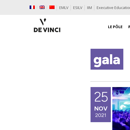
EMLV
ESILV
IIM
Executive Educatio
LE PÔLE
gala
25
NOV
2021