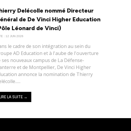
hierry Delécolle nommé Directeur
énéral de De Vinci Higher Education
Pôle Léonard de Vinci)
E : 12 JUN 2026
ns le cadre de son intégration au sein du
oupe AD Education et à l'aube de l'ouverture
e ses nouveaux campus de La Défense-
nterre et de Montpellier, De Vinci Higher
ucation annonce la nomination de Thierry
lécolle......
LIRE LA SUITE →