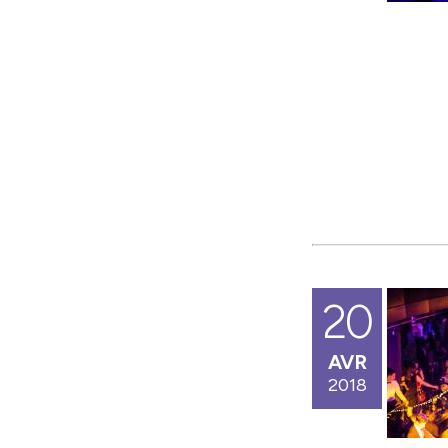
20
AVR
2018