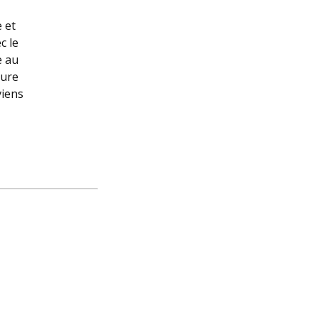
e et
c le
e au
lure
viens