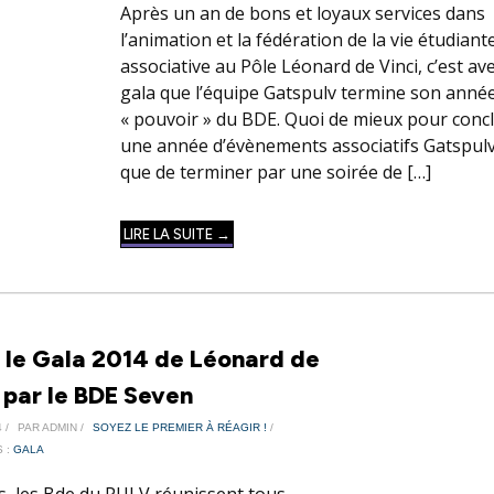
Après un an de bons et loyaux services dans
l’animation et la fédération de la vie étudiant
associative au Pôle Léonard de Vinci, c’est ave
gala que l’équipe Gatspulv termine son anné
« pouvoir » du BDE. Quoi de mieux pour conc
une année d’évènements associatifs Gatspul
que de terminer par une soirée de […]
LIRE LA SUITE →
 le Gala 2014 de Léonard de
, par le BDE Seven
 /
PAR ADMIN /
SOYEZ LE PREMIER À RÉAGIR !
/
 :
GALA
, les Bde du PULV réunissent tous