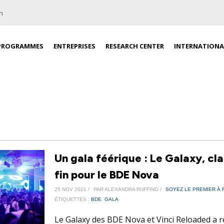
n
PROGRAMMES
ENTREPRISES
RESEARCH CENTER
INTERNATIONA
Un gala féérique : Le Galaxy, cl
fin pour le BDE Nova
25 NOV 2021 /
PAR ALEXANDRA RUFFINO /
SOYEZ LE PREMIER À 
ÉTIQUETTES :
BDE
,
GALA
Le Galaxy des BDE Nova et Vinci Reloaded a r