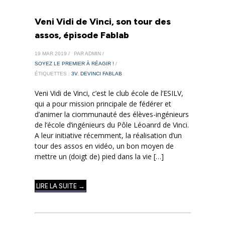
Veni Vidi de Vinci, son tour des
assos, épisode Fablab
19 MAR 2019 /
PAR ADMIN /
SOYEZ LE PREMIER À RÉAGIR !
/
ÉTIQUETTES :
3V
,
DEVINCI FABLAB
Veni Vidi de Vinci, c’est le club école de l’ESILV,
qui a pour mission principale de fédérer et
d’animer la ciommunauté des élèves-ingénieurs
de l’école d’ingénieurs du Pôle Léoanrd de Vinci.
A leur initiative récemment, la réalisation d’un
tour des assos en vidéo, un bon moyen de
mettre un (doigt de) pied dans la vie […]
LIRE LA SUITE →