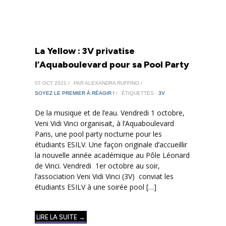
La Yellow : 3V privatise
l’Aquaboulevard pour sa Pool Party
07 OCT 2021 /
PAR ALEXANDRA RUFFINO /
SOYEZ LE PREMIER À RÉAGIR !
/
ÉTIQUETTES :
3V
De la musique et de l’eau. Vendredi 1 octobre,
Veni Vidi Vinci organisait, à l’Aquaboulevard
Paris, une pool party nocturne pour les
étudiants ESILV. Une façon originale d’accueillir
la nouvelle année académique au Pôle Léonard
de Vinci. Vendredi 1er octobre au soir,
l’association Veni Vidi Vinci (3V) conviat les
étudiants ESILV à une soirée pool […]
LIRE LA SUITE →