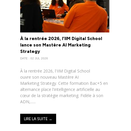
À la rentrée 2026, l’IIM Digital School
lance son Mastère AI Marketing
Strategy
DATE : 02 JUL 2026
À la rentrée 2026, l'IIM Digital School
ouvre son nouveau Mastère AI
Marketing Strategy. Cette formation Bac+5 en
alternance place l'intelligence artificielle au
cœur de la stratégie marketing. Fidèle à son
ADN,......
LIRE LA SUITE →