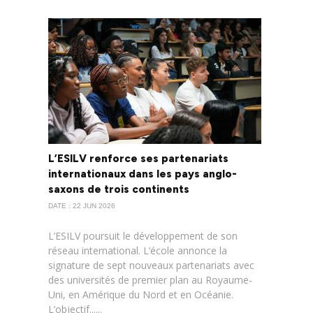
L’ESILV renforce ses partenariats
internationaux dans les pays anglo-
saxons de trois continents
DATE : 22 JUN 2026
L’ESILV poursuit le développement de son
réseau international. L’école annonce la
signature de sept nouveaux partenariats avec
des universités de premier plan au Royaume-
Uni, en Amérique du Nord et en Océanie.
L’objectif......