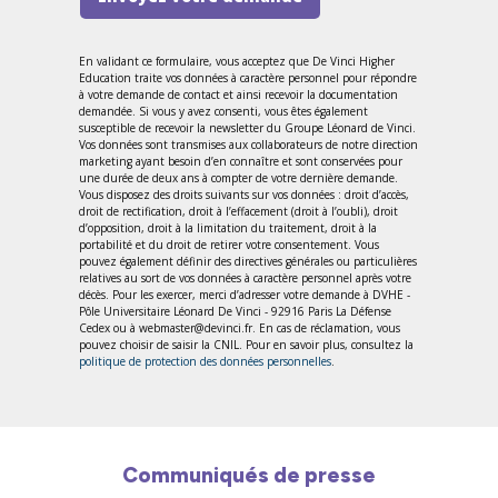
En validant ce formulaire, vous acceptez que De Vinci Higher
Education traite vos données à caractère personnel pour répondre
à votre demande de contact et ainsi recevoir la documentation
demandée. Si vous y avez consenti, vous êtes également
susceptible de recevoir la newsletter du Groupe Léonard de Vinci.
Vos données sont transmises aux collaborateurs de notre direction
marketing ayant besoin d’en connaître et sont conservées pour
une durée de deux ans à compter de votre dernière demande.
Vous disposez des droits suivants sur vos données : droit d’accès,
droit de rectification, droit à l’effacement (droit à l’oubli), droit
d’opposition, droit à la limitation du traitement, droit à la
portabilité et du droit de retirer votre consentement. Vous
pouvez également définir des directives générales ou particulières
relatives au sort de vos données à caractère personnel après votre
décès. Pour les exercer, merci d’adresser votre demande à DVHE -
Pôle Universitaire Léonard De Vinci - 92916 Paris La Défense
Cedex ou à webmaster@devinci.fr. En cas de réclamation, vous
pouvez choisir de saisir la CNIL. Pour en savoir plus, consultez la
politique de protection des données personnelles
.
Communiqués de presse