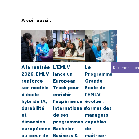
A voir aussi :
À la rentrée
L’EMLV
Le
Documentation
2026, EMLV
lance un
Programme
renforce
European
Grande
son modèle
Track pour
Ecole de
d’école
enrichir
l’EMLV
hybride IA,
l’expérience
évolue :
durabilité
internationale
former des
et
de ses
managers
dimension
programmes
capables
européenne
Bachelor
de
au cœur de
Business &
maitriser