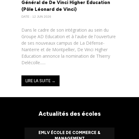
Général de De Vinci Higher Education
(Pôle Léonard de Vinci)
DATE : 12 JUN 2026
Dans le cadre de son intégration au sein du
Groupe AD Education et à l'aube de l'ouverture
de ses nouveaux campus de La Défense-
Nanterre et de Montpellier, De Vinci Higher
Education annonce la nomination de Thierry
Delécolle......
LIRE LA SUITE →
Actualités des écoles
EMLV ÉCOLE DE COMMERCE &
MANAGEMENT