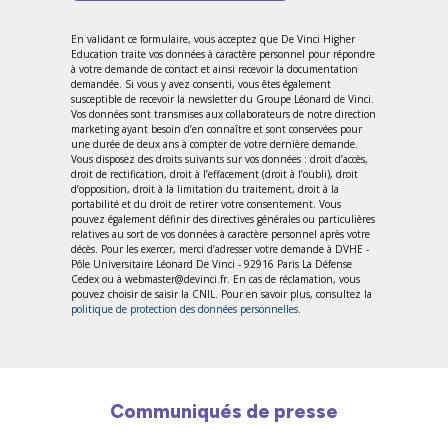
En validant ce formulaire, vous acceptez que De Vinci Higher
Education traite vos données à caractère personnel pour répondre
à votre demande de contact et ainsi recevoir la documentation
demandée. Si vous y avez consenti, vous êtes également
susceptible de recevoir la newsletter du Groupe Léonard de Vinci.
Vos données sont transmises aux collaborateurs de notre direction
marketing ayant besoin d’en connaître et sont conservées pour
une durée de deux ans à compter de votre dernière demande.
Vous disposez des droits suivants sur vos données : droit d’accès,
droit de rectification, droit à l’effacement (droit à l’oubli), droit
d’opposition, droit à la limitation du traitement, droit à la
portabilité et du droit de retirer votre consentement. Vous
pouvez également définir des directives générales ou particulières
relatives au sort de vos données à caractère personnel après votre
décès. Pour les exercer, merci d’adresser votre demande à DVHE -
Pôle Universitaire Léonard De Vinci - 92916 Paris La Défense
Cedex ou à webmaster@devinci.fr. En cas de réclamation, vous
pouvez choisir de saisir la CNIL. Pour en savoir plus, consultez la
politique de protection des données personnelles
.
Communiqués de presse