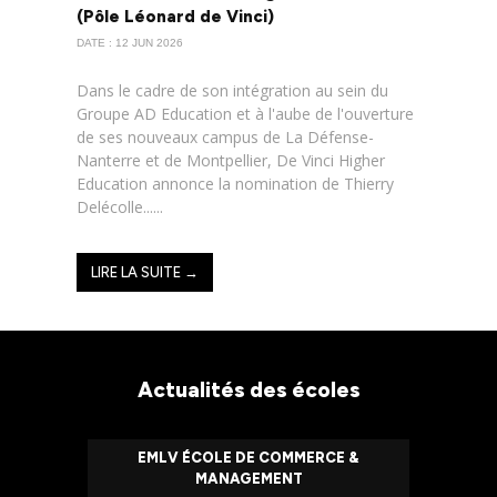
(Pôle Léonard de Vinci)
DATE : 12 JUN 2026
Dans le cadre de son intégration au sein du
Groupe AD Education et à l'aube de l'ouverture
de ses nouveaux campus de La Défense-
Nanterre et de Montpellier, De Vinci Higher
Education annonce la nomination de Thierry
Delécolle......
LIRE LA SUITE →
Actualités des écoles
EMLV ÉCOLE DE COMMERCE &
MANAGEMENT