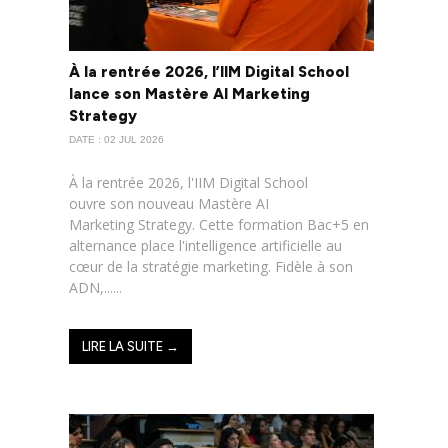
À la rentrée 2026, l’IIM Digital School
lance son Mastère AI Marketing
Strategy
DATE : 02 JUL 2026
À la rentrée 2026, l'IIM Digital School
ouvre son nouveau Mastère AI
Marketing Strategy. Cette formation Bac+5 en
alternance place l'intelligence artificielle au
cœur de la stratégie marketing. Fidèle à son
ADN,......
LIRE LA SUITE →