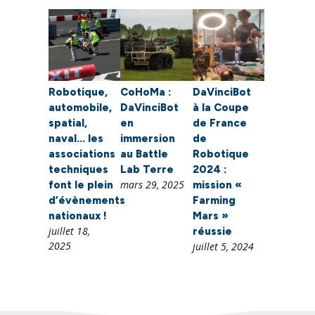
Robotique,
CoHoMa :
DaVinciBot
automobile,
DaVinciBot
à la Coupe
spatial,
en
de France
naval… les
immersion
de
associations
au Battle
Robotique
techniques
Lab Terre
2024 :
mars 29, 2025
font le plein
mission «
d’évènements
Farming
nationaux !
Mars »
juillet 18,
réussie
2025
juillet 5, 2024