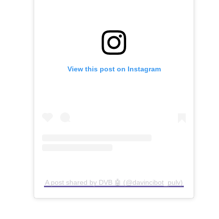
View this post on Instagram
A post shared by DVB 🤖 (@davincibot_pulv)