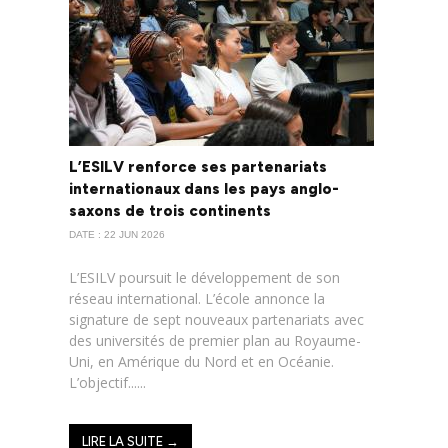
L’ESILV renforce ses partenariats
internationaux dans les pays anglo-
saxons de trois continents
DATE : 22 JUN 2026
L’ESILV poursuit le développement de son
réseau international. L’école annonce la
signature de sept nouveaux partenariats avec
des universités de premier plan au Royaume-
Uni, en Amérique du Nord et en Océanie.
L’objectif......
LIRE LA SUITE →