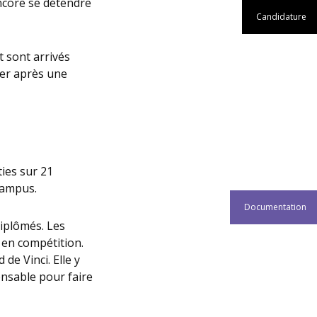
ncore se détendre
Candidature
t sont arrivés
ser après une
ties sur 21
campus.
Documentation
iplômés. Les
u en compétition.
de Vinci. Elle y
ensable pour faire