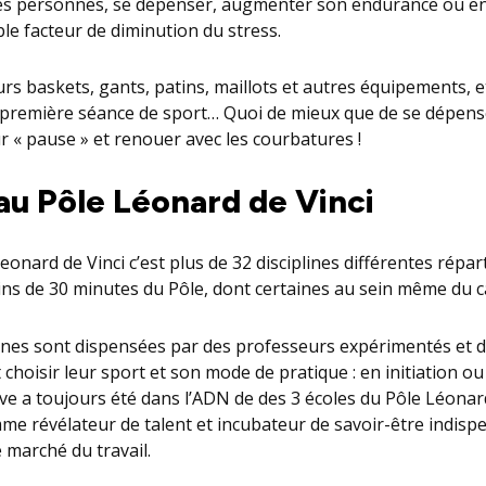
res personnes, se dépenser, augmenter son endurance ou e
able facteur de diminution du stress.
urs baskets, gants, patins, maillots et autres équipements, e
 première séance de sport… Quoi de mieux que de se dépen
r « pause » et renouer avec les courbatures !
au Pôle Léonard de Vinci
eonard de Vinci c’est plus de 32 disciplines différentes répar
oins de 30 minutes du Pôle, dont certaines au sein même du 
lines sont dispensées par des professeurs expérimentés et d
choisir leur sport et son mode de pratique : en initiation o
ve a toujours été dans l’ADN de des 3 écoles du Pôle Léonard 
me révélateur de talent et incubateur de savoir-être indisp
e marché du travail.