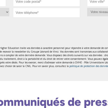
 Higher Education traite vos données à caractère personnel pour répondre à votre demande de con
de recevoir la newsletter du Groupe Léonard de Vinci. Vos données sont transmises aux collabora
 à compter de votre dernière demande. Vous disposez des droits suivants sur vos données : droit d’
ion du traitement, droit à la portabilité et du droit de retirer votre consentement. Vous pouvez éga
 après votre décès. Pour les exercer, merci d’adresser votre demande à DVHE - Pôle Universitaire 
ez choisir de saisir la CNIL. Pour en savoir plus, consultez la
politique de protection des donné
ommuniqués de pres