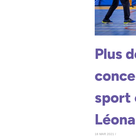
Plus 
concer
sport 
Léona
18 MAR 2021 /