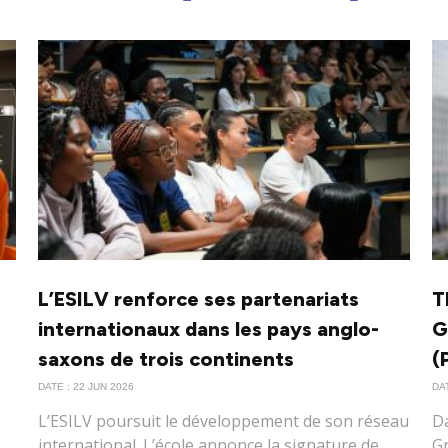
L’ESILV renforce ses partenariats
T
internationaux dans les pays anglo-
G
saxons de trois continents
(
DATE : 22 JUN 2026
DAT
L’ESILV poursuit le développement de son réseau
Da
international. L’école annonce la signature de
Gr