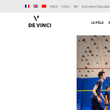
EMLV
ESILV
IIM
Executive Educatio
LE PÔLE