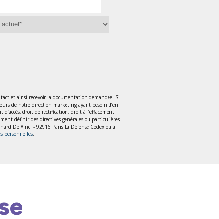
tact et ainsi recevoir la documentation demandée. Si
teurs de notre direction marketing ayant besoin d’en
accès, droit de rectification, droit à l’effacement
lement définir des directives générales ou particulières
Léonard De Vinci - 92916 Paris La Défense Cedex ou à
es personnelles
.
se