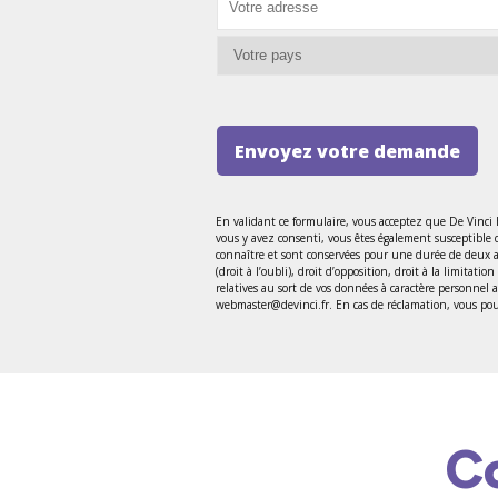
Envoyez votre demande
En validant ce formulaire, vous acceptez que De Vinci
vous y avez consenti, vous êtes également susceptible 
connaître et sont conservées pour une durée de deux ans
(droit à l’oubli), droit d’opposition, droit à la limitat
relatives au sort de vos données à caractère personnel
webmaster@devinci.fr. En cas de réclamation, vous pouv
C