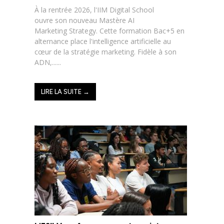
À la rentrée 2026, l'IIM Digital School
ouvre son nouveau Mastère AI
Marketing Strategy. Cette formation Bac+5 en
alternance place l'intelligence artificielle au
cœur de la stratégie marketing. Fidèle à son
ADN,......
LIRE LA SUITE →