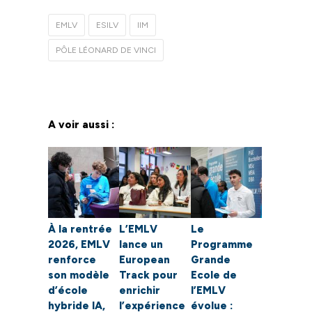
EMLV
ESILV
IIM
PÔLE LÉONARD DE VINCI
A voir aussi :
À la rentrée
L’EMLV
Le
2026, EMLV
lance un
Programme
renforce
European
Grande
son modèle
Track pour
Ecole de
d’école
enrichir
l’EMLV
hybride IA,
l’expérience
évolue :