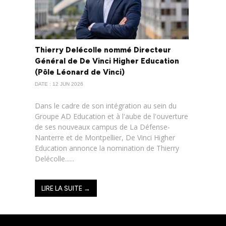
Thierry Delécolle nommé Directeur
Général de De Vinci Higher Education
(Pôle Léonard de Vinci)
DATE : 12 JUN 2026
Dans le cadre de son intégration au sein du
Groupe AD Education et à l'aube de l'ouverture
de ses nouveaux campus de La Défense-
Nanterre et de Montpellier, De Vinci Higher
Education annonce la nomination de Thierry
Delécolle......
LIRE LA SUITE →