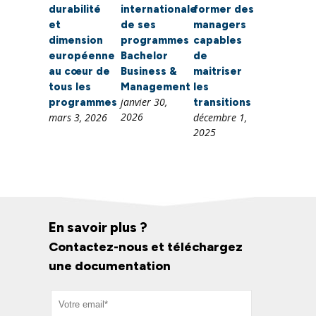
durabilité
internationale
former des
et
de ses
managers
dimension
programmes
capables
européenne
Bachelor
de
au cœur de
Business &
maitriser
tous les
Management
les
janvier 30,
programmes
transitions
2026
mars 3, 2026
décembre 1,
2025
En savoir plus ?
Contactez-nous et téléchargez
une documentation