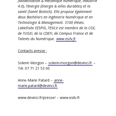
(Modélisation & mécanique numérique, Industrie
4.0), l’énergie (Energie & villes durables) et la
santé (Santé Biotech). Elle propose également
deux Bachelors en Ingénierie Numérique et en
Technologie & Management. 3100 élèves.
Labellisée EESPIG, l’ESILV est membre de la CGE,
de l’UGEI, de la CDEFI, de Campus France et de
Talents du Numérique.
www.esilv.fr
Contacts presse :
Solenn Morgon –
solenn.morgon@devinci.fr
–
Tél. 07 71 21 53 00
Anne-Marie Patard –
anne-
marie.patard@devinci.fr
www.devinci.fr/presse/ – www.esilv.fr