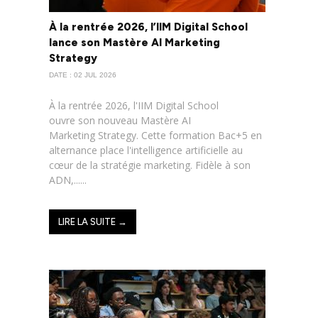
À la rentrée 2026, l’IIM Digital School
lance son Mastère AI Marketing
Strategy
DATE : 02 JUL 2026
À la rentrée 2026, l'IIM Digital School
ouvre son nouveau Mastère AI
Marketing Strategy. Cette formation Bac+5 en
alternance place l'intelligence artificielle au
cœur de la stratégie marketing. Fidèle à son
ADN,......
LIRE LA SUITE →