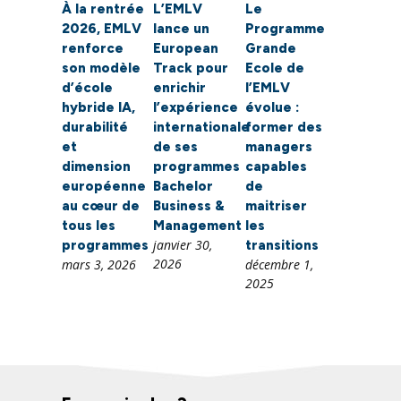
À la rentrée
L’EMLV
Le
2026, EMLV
lance un
Programme
renforce
European
Grande
son modèle
Track pour
Ecole de
d’école
enrichir
l’EMLV
hybride IA,
l’expérience
évolue :
durabilité
internationale
former des
et
de ses
managers
dimension
programmes
capables
européenne
Bachelor
de
au cœur de
Business &
maitriser
tous les
Management
les
janvier 30,
programmes
transitions
2026
mars 3, 2026
décembre 1,
2025