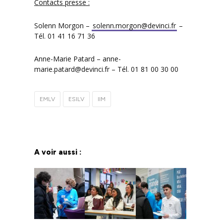
Contacts presse :
Solenn Morgon –
solenn.morgon@devinci.fr
–
Tél. 01 41 16 71 36
Anne-Marie Patard – anne-
marie.patard@devinci.fr – Tél. 01 81 00 30 00
EMLV
ESILV
IIM
A voir aussi :