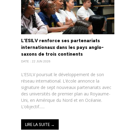
L’ESILV renforce ses partenariats
internationaux dans les pays anglo-
saxons de trois continents
DATE : 22 JUN 2026
L’ESILV poursuit le développement de son
réseau international. L’école annonce la
signature de sept nouveaux partenariats avec
des universités de premier plan au Royaume-
Uni, en Amérique du Nord et en Océanie.
L’objectif......
LIRE LA SUITE →