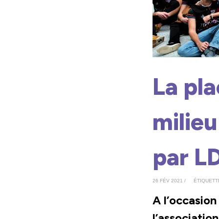
La pla
milieu
par L
26 FÉV 2021 /
ÉTIQUETT
A l’occasio
l’associatio