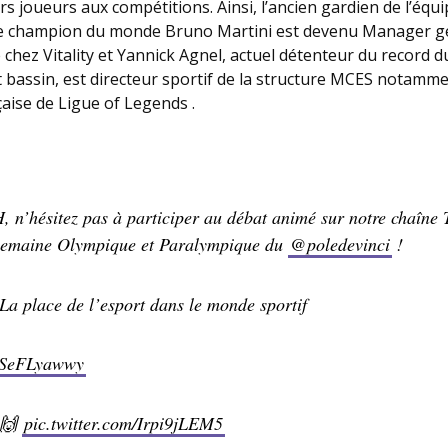
s joueurs aux compétitions. Ainsi, l’ancien gardien de l’équ
le champion du monde Bruno Martini est devenu Manager g
 chez Vitality et Yannick Agnel, actuel détenteur du record
it bassin, est directeur sportif de la structure MCES notamm
çaise de Ligue of Legends .
, n’hésitez pas à participer au débat animé sur notre chaîne
 semaine Olympique et Paralympique du
@poledevinci
!
La place de l’esport dans le monde sportif
/0SeFLyawwy
 🙌
pic.twitter.com/Irpi9jLEM5