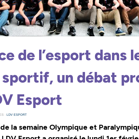
ce de l’esport dans l
 sportif, un débat p
DV Esport
ES :
LDV ESPORT
n de la semaine Olympique et Paralympiq
n LDV Esport a organisé le lundi 1er févri