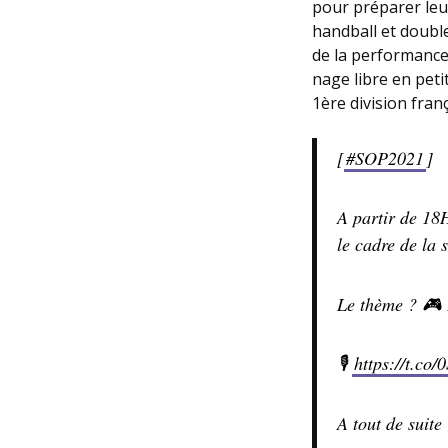
pour préparer leur
handball et doub
de la performance
nage libre en pet
1ère division fran
[
#SOP2021
]
A partir de 18H
le cadre de la
Le thème ? 🎮 
🎙
https://t.co
A tout de suite