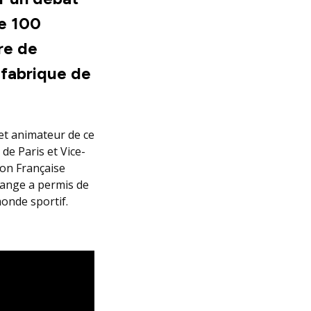
e 100
re de
u fabrique de
et animateur de ce
de Paris et Vice-
ion Française
hange a permis de
monde sportif.