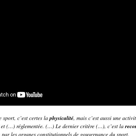
e sport, c’est certes la
physicalité
, mais c’est aussi une activi
n
et (…) réglementée. (…) Le dernier critère (…), c’est la
reco
e
par les organes constitutionnels de gouvernance du sport.