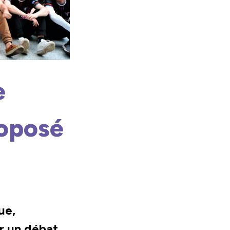
e
roposé
ue,
er un débat