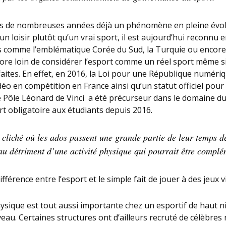
uis de nombreuses années déjà un phénomène en pleine évo
 loisir plutôt qu’un vrai sport, il est aujourd’hui reconnu e
s comme l’emblématique Corée du Sud, la Turquie ou encore 
core loin de considérer l’esport comme un réel sport même 
aites. En effet, en 2016, la Loi pour une République numériq
déo en compétition en France ainsi qu’un statut officiel pour
e Pôle Léonard de Vinci a été précurseur dans le domaine du
t obligatoire aux étudiants depuis 2016.
cliché où les ados passent une grande partie de leur temps d
au détriment d’une activité physique qui pourrait être complé
ifférence entre l’esport et le simple fait de jouer à des jeux v
ysique est tout aussi importante chez un esportif de haut 
veau. Certaines structures ont d’ailleurs recruté de célèbre