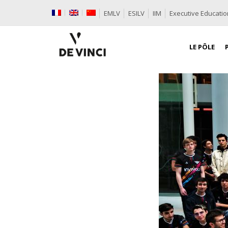
EMLV
ESILV
IIM
Executive Educatio
LE PÔLE