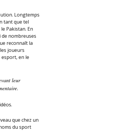
lution. Longtemps
n tant que tel
le Pakistan. En
si de nombreuses
ue reconnaît la
 les joueurs
 esport, en le
evant leur
mentaire.
idéos.
niveau que chez un
s noms du sport