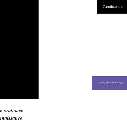
Candidature
Documentation
té pratiquée
nnaissance