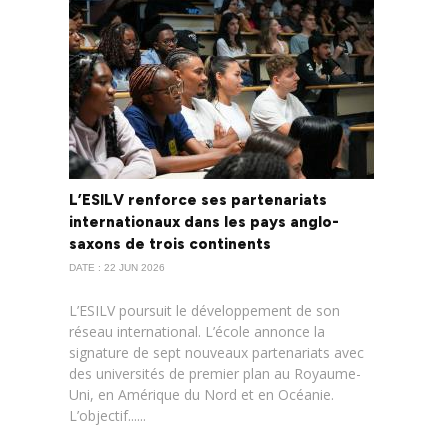
L’ESILV renforce ses partenariats
internationaux dans les pays anglo-
saxons de trois continents
DATE : 22 JUN 2026
L’ESILV poursuit le développement de son
réseau international. L’école annonce la
signature de sept nouveaux partenariats avec
des universités de premier plan au Royaume-
Uni, en Amérique du Nord et en Océanie.
L’objectif......