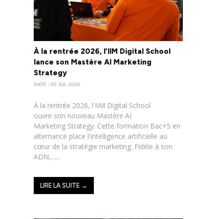
À la rentrée 2026, l’IIM Digital School
lance son Mastère AI Marketing
Strategy
DATE : 02 JUL 2026
À la rentrée 2026, l'IIM Digital School
ouvre son nouveau Mastère AI
Marketing Strategy. Cette formation Bac+5 en
alternance place l'intelligence artificielle au
cœur de la stratégie marketing. Fidèle à son
ADN,......
LIRE LA SUITE →