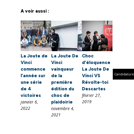
A voir aussi :
La Joute de
La Joute De
Choc
Vinci
Vinci
d’éloquence
commence
vainqueur
La Joute De
Candidature
l’année sur
de la
Vinci VS
une série
première
Révolte-toi
de 4
édition du
Descartes
février 27,
victoires
choc de
2019
janvier 6,
plaidoirie
2022
novembre 4,
2021