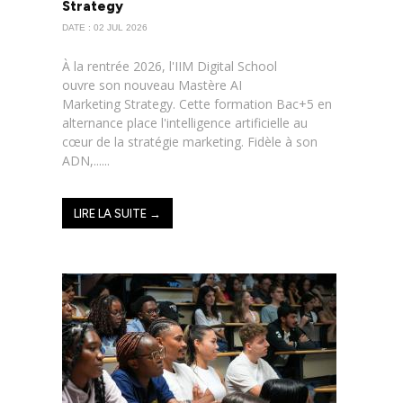
Strategy
DATE : 02 JUL 2026
À la rentrée 2026, l'IIM Digital School
ouvre son nouveau Mastère AI
Marketing Strategy. Cette formation Bac+5 en
alternance place l'intelligence artificielle au
cœur de la stratégie marketing. Fidèle à son
ADN,......
LIRE LA SUITE →