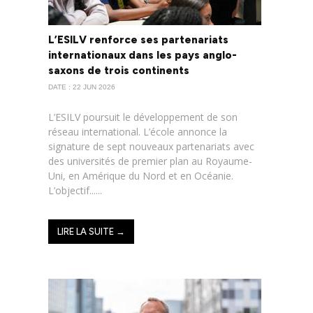
L’ESILV renforce ses partenariats
internationaux dans les pays anglo-
saxons de trois continents
DATE : 22 JUN 2026
L’ESILV poursuit le développement de son
réseau international. L’école annonce la
signature de sept nouveaux partenariats avec
des universités de premier plan au Royaume-
Uni, en Amérique du Nord et en Océanie.
L’objectif......
LIRE LA SUITE →