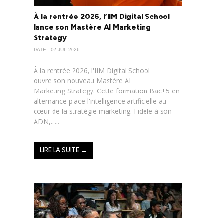
À la rentrée 2026, l’IIM Digital School
lance son Mastère AI Marketing
Strategy
DATE : 02 JUL 2026
À la rentrée 2026, l'IIM Digital School
ouvre son nouveau Mastère AI
Marketing Strategy. Cette formation Bac+5 en
alternance place l'intelligence artificielle au
cœur de la stratégie marketing. Fidèle à son
ADN,......
LIRE LA SUITE →