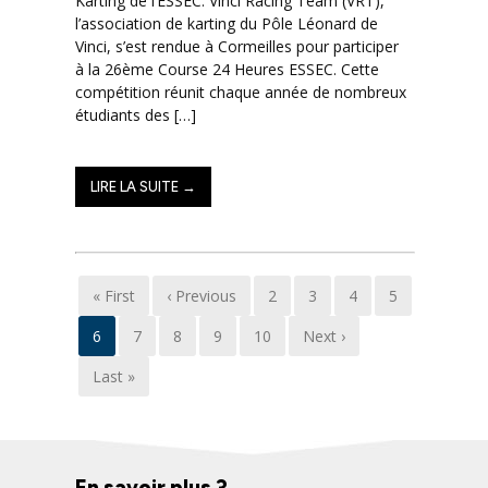
Karting de l’ESSEC. Vinci Racing Team (VRT),
l’association de karting du Pôle Léonard de
Vinci, s’est rendue à Cormeilles pour participer
à la 26ème Course 24 Heures ESSEC. Cette
compétition réunit chaque année de nombreux
étudiants des […]
LIRE LA SUITE →
« First
‹ Previous
2
3
4
5
6
7
8
9
10
Next ›
Last »
En savoir plus ?