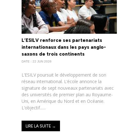
L’ESILV renforce ses partenariats
internationaux dans les pays anglo-
saxons de trois continents
DATE : 22 JUN 2026
L’ESILV poursuit le développement de son
réseau international. L’école annonce la
signature de sept nouveaux partenariats avec
des universités de premier plan au Royaume-
Uni, en Amérique du Nord et en Océanie.
L’objectif......
LIRE LA SUITE →