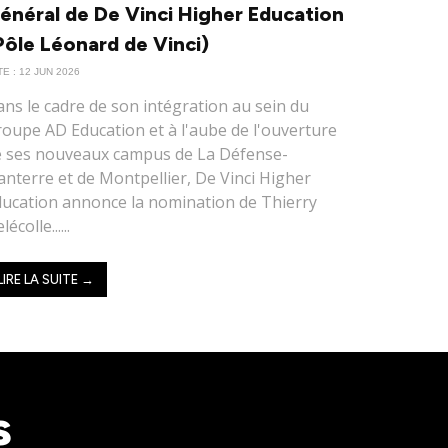
énéral de De Vinci Higher Education
Pôle Léonard de Vinci)
E : 12 JUN 2026
ns le cadre de son intégration au sein du
oupe AD Education et à l'aube de l'ouverture
e ses nouveaux campus de La Défense-
nterre et de Montpellier, De Vinci Higher
ucation annonce la nomination de Thierry
lécolle......
LIRE LA SUITE →
s