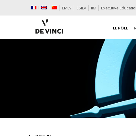
EMLV
ESILV
IIM
Executive Educatio
LE PÔLE