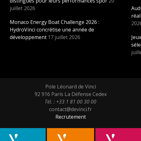
distingués pour leurs performances spor
20
juillet 2026
Audi
réal
Monaco Energy Boat Challenge 2026 :
202
HydroVinci concrétise une année de
développement
17 juillet 2026
Jeux
sél
juil
Pole Léonard de Vinci
92 916 Paris La Défense Cedex
Tél. : +33 1 81 00 30 00
contact@devinci.fr
Recrutement