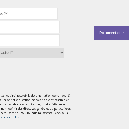
Documentation
tact et ainsi recevoir la documentation demandée. Si
teurs de notre direction marketing ayant besoin d’en
accès, droit de rectification, droit à l’effacement
lement définir des directives générales ou particulières
Léonard De Vinci - 92916 Paris La Défense Cedex ou à
es personnelles
.