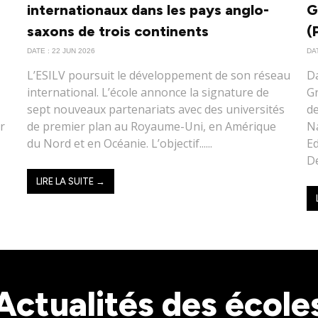
internationaux dans les pays anglo-
G
saxons de trois continents
(
DATE : 22 JUN 2026
DAT
L’ESILV poursuit le développement de son réseau
Da
international. L’école annonce la signature de
Gr
sept nouveaux partenariats avec des universités
d
ur
de premier plan au Royaume-Uni, en Amérique
Na
du Nord et en Océanie. L’objectif......
Ed
De
LIRE LA SUITE →
Actualités des école