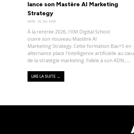
lance son Mastère AI Marketing
Strategy
DATE : 02 JUL 2026
À la rentrée 2026, l'IIM Digital School
ouvre son nouveau Mastère AI
Marketing Strategy. Cette formation Bac+5 en
alternance place l'intelligence artificielle au cœ
de la stratégie marketing. Fidèle à son ADN,......
LIRE LA SUITE →