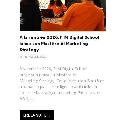
À la rentrée 2026, l’IIM Digital School
lance son Mastère AI Marketing
Strategy
DATE : 02 JUL 2026
À la rentrée 2026, l'IIM Digital School
ouvre son nouveau Mastère AI
Marketing Strategy. Cette formation Bac+5 en
alternance place l'intelligence artificielle au
cœur de la stratégie marketing. Fidèle à son
ADN,......
LIRE LA SUITE →