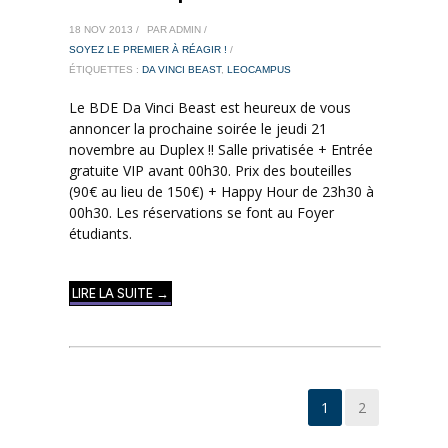
18 NOV 2013 /
PAR ADMIN /
SOYEZ LE PREMIER À RÉAGIR !
/
ÉTIQUETTES :
DA VINCI BEAST
,
LEOCAMPUS
Le BDE Da Vinci Beast est heureux de vous
annoncer la prochaine soirée le jeudi 21
novembre au Duplex !! Salle privatisée + Entrée
gratuite VIP avant 00h30. Prix des bouteilles
(90€ au lieu de 150€) + Happy Hour de 23h30 à
00h30. Les réservations se font au Foyer
étudiants.
LIRE LA SUITE →
1
2