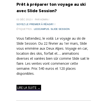
Prêt à préparer ton voyage au ski
avec Slide Session?
03 DÉC 2013 /
PAR ADMIN /
SOYEZ LE PREMIER À RÉAGIR !
/
ÉTIQUETTES :
LEOCAMPUS
,
SLIDE SESSION
Vous l’attendiez, le voilà: Le voyage au ski de
Slide Session. Du 22 février au 1er mars, Slide
vous emmène aux Deux Alpes. Voyage en car,
location des skis, forfait et…. animations
diverses et variées bien sûr comme Slide sait le
faire. Les ventes vont commencer cette
semaine. Prix: 540 euros et 120 places
disponibles.
LIRE LA SUITE →