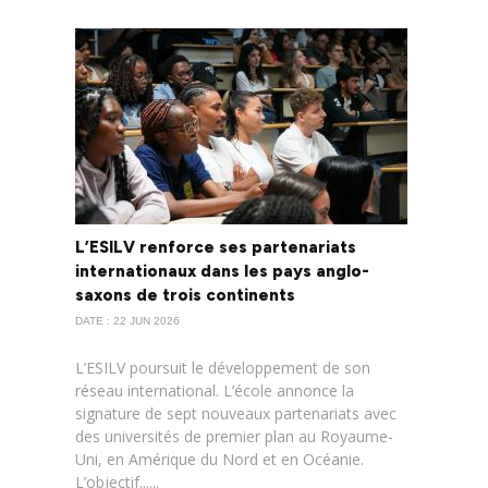
L’ESILV renforce ses partenariats
internationaux dans les pays anglo-
saxons de trois continents
DATE : 22 JUN 2026
L’ESILV poursuit le développement de son
réseau international. L’école annonce la
signature de sept nouveaux partenariats avec
des universités de premier plan au Royaume-
Uni, en Amérique du Nord et en Océanie.
L’objectif......