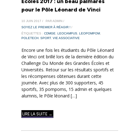
Écoles 2017 : un beau palmarès
pour le Pôle Léonard de Vinci
10 JUIN 2017 /
PAR ADMIN /
SOYEZ LE PREMIER À RÉAGIR !
/
ÉTIQUETTES :
CDMGE
,
LEOCAMPUS
,
LEOPOMPOM
,
POLETECH
,
SPORT
,
VIE ASSOCIATIVE
Encore une fois les étudiants du Pôle Léonard
de Vinci ont brillé lors de la dernière édition du
Challenge Du Monde des Grandes Écoles et
Universités. Retour sur les résultats sportifs et
les récompenses obtenues durant cette
journée. Avec plus de 300 supporters, 45
sportifs, 35 pompoms, 15 admin et quelques
alumnis, le Pôle léonard […]
LIRE LA SUITE →