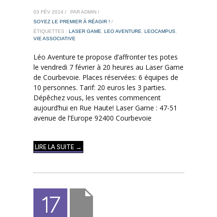
03 FÉV 2014 /
PAR ADMIN /
SOYEZ LE PREMIER À RÉAGIR !
/
ÉTIQUETTES :
LASER GAME
,
LEO AVENTURE
,
LEOCAMPUS
,
VIE ASSOCIATIVE
Léo Aventure te propose d’affronter tes potes
le vendredi 7 février à 20 heures au Laser Game
de Courbevoie. Places réservées: 6 équipes de
10 personnes. Tarif: 20 euros les 3 parties.
Dépêchez vous, les ventes commencent
aujourd’hui en Rue Haute! Laser Game : 47-51
avenue de l’Europe 92400 Courbevoie
LIRE LA SUITE →
17