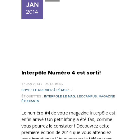
JAN
2014
Interpôle Numéro 4 est sorti!
17 JAN 2014 /
PAR ADMIN /
SOYEZ LE PREMIER À RÉAGIR !
/
ÉTIQUETTES :
INTERPOLE LE MAG
,
LEOCAMPUS
,
MAGAZINE
ÉTUDIANTS
Le numéro #4 de votre magazine Interpôle est
enfin arrivé ! Un petit lifting a été fait, comme
vous pourrez le constater ! Découvrez cette
première édition de 2014 que vous attendiez
avec impatience ! Vous pouvez le télécharger