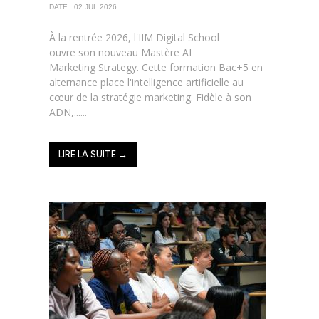
DATE : 02 JUL 2026
À la rentrée 2026, l'IIM Digital School
ouvre son nouveau Mastère AI
Marketing Strategy. Cette formation Bac+5 en
alternance place l'intelligence artificielle au
cœur de la stratégie marketing. Fidèle à son
ADN,......
LIRE LA SUITE →