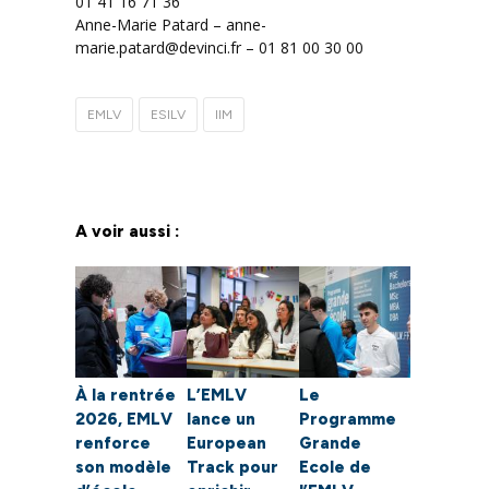
01 41 16 71 36
Anne-Marie Patard – anne-
marie.patard@devinci.fr – 01 81 00 30 00
EMLV
ESILV
IIM
A voir aussi :
À la rentrée
L’EMLV
Le
2026, EMLV
lance un
Programme
renforce
European
Grande
son modèle
Track pour
Ecole de