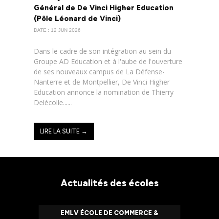
Général de De Vinci Higher Education
(Pôle Léonard de Vinci)
DATE : 12 JUN 2026
Dans le cadre de son intégration au sein du
Groupe AD Education et à l'aube de l'ouverture
de ses nouveaux campus de La Défense-
Nanterre et de Montpellier, De Vinci Higher
Education annonce la nomination de Thierry
Delécolle......
LIRE LA SUITE →
Actualités des écoles
EMLV ÉCOLE DE COMMERCE &