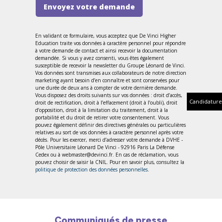
Envoyez votre demande
En validant ce formulaire, vous acceptez que De Vinci Higher
Education traite vos données à caractère personnel pour répondre
à votre demande de contact et ainsi recevoir la documentation
demandée. Si vous y avez consenti, vous êtes également
susceptible de recevoir la newsletter du Groupe Léonard de Vinci.
Vos données sont transmises aux collaborateurs de notre direction
marketing ayant besoin d’en connaître et sont conservées pour
une durée de deux ans à compter de votre dernière demande.
Vous disposez des droits suivants sur vos données : droit d’accès,
Candidature
droit de rectification, droit à l’effacement (droit à l’oubli), droit
d’opposition, droit à la limitation du traitement, droit à la
portabilité et du droit de retirer votre consentement. Vous
pouvez également définir des directives générales ou particulières
relatives au sort de vos données à caractère personnel après votre
décès. Pour les exercer, merci d’adresser votre demande à DVHE -
Pôle Universitaire Léonard De Vinci - 92916 Paris La Défense
Cedex ou à webmaster@devinci.fr. En cas de réclamation, vous
pouvez choisir de saisir la CNIL. Pour en savoir plus, consultez la
politique de protection des données personnelles
.
Communiqués de presse