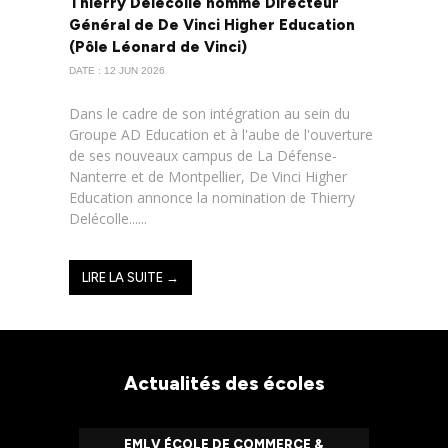
Thierry Delécolle nommé Directeur
Général de De Vinci Higher Education
(Pôle Léonard de Vinci)
DATE : 12 JUN 2026
Dans le cadre de son intégration au sein du
Groupe AD Education et à l'aube de l'ouverture
de ses nouveaux campus de La Défense-
Nanterre et de Montpellier, De Vinci Higher
Education annonce la nomination de Thierry
Delécolle......
LIRE LA SUITE →
Actualités des écoles
EMLV ÉCOLE DE COMMERCE &