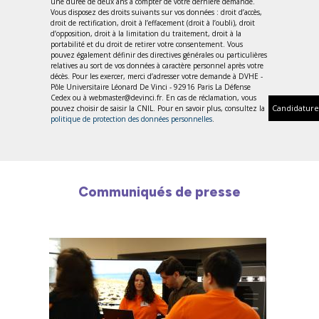
une durée de deux ans à compter de votre dernière demande.
Vous disposez des droits suivants sur vos données : droit d’accès,
droit de rectification, droit à l’effacement (droit à l’oubli), droit
d’opposition, droit à la limitation du traitement, droit à la
portabilité et du droit de retirer votre consentement. Vous
pouvez également définir des directives générales ou particulières
relatives au sort de vos données à caractère personnel après votre
décès. Pour les exercer, merci d’adresser votre demande à DVHE -
Pôle Universitaire Léonard De Vinci - 92916 Paris La Défense
Cedex ou à webmaster@devinci.fr. En cas de réclamation, vous
Candidature
pouvez choisir de saisir la CNIL. Pour en savoir plus, consultez la
politique de protection des données personnelles
.
Communiqués de presse