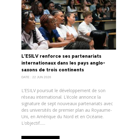
L’ESILV renforce ses partenariats
internationaux dans les pays anglo-
saxons de trois continents
DATE : 22 JUN 2026
L’ESILV poursuit le développement de son
réseau international. L’école annonce la
signature de sept nouveaux partenariats avec
des universités de premier plan au Royaume-
Uni, en Amérique du Nord et en Océanie.
L’objectif......