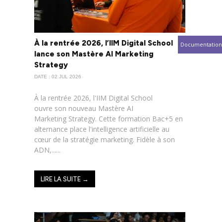
À la rentrée 2026, l’IIM Digital School
Documentation
lance son Mastère AI Marketing
Strategy
DATE : 02 JUL 2026
À la rentrée 2026, l'IIM Digital School
ouvre son nouveau Mastère AI
Marketing Strategy. Cette formation Bac+5 en
alternance place l'intelligence artificielle au
cœur de la stratégie marketing. Fidèle à son
ADN,......
LIRE LA SUITE →