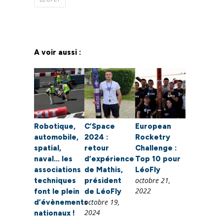
A voir aussi :
Robotique,
C’Space
European
automobile,
2024 :
Rocketry
spatial,
retour
Challenge :
naval… les
d’expérience
Top 10 pour
associations
de Mathis,
LéoFly
octobre 21,
techniques
président
2022
font le plein
de LéoFly
octobre 19,
d’évènements
2024
nationaux !