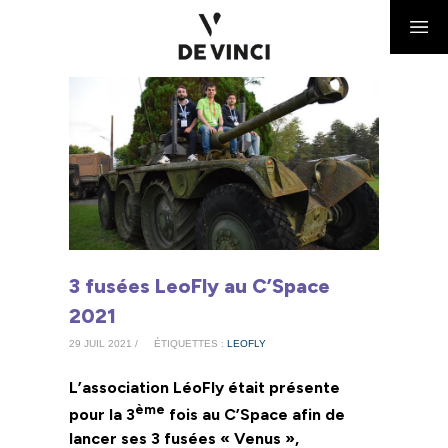
3 fusées LeoFly au C’Space
2021
29 JUIL 2021 /
ÉTIQUETTES :
LEOFLY
L’association LéoFly était présente
ème
pour la 3
fois au C’Space afin de
lancer ses 3 fusées « Venus »,