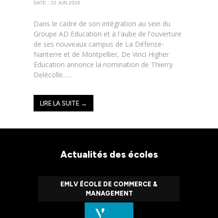
DATE : 12 JUN 2026
Dans le cadre de son intégration au sein du
Groupe AD Education et à l'aube de l'ouverture
de ses nouveaux campus de La Défense-
Nanterre et de Montpellier, De Vinci Higher
Education annonce la nomination de Thierry
Delécolle......
LIRE LA SUITE →
Actualités des écoles
EMLV ÉCOLE DE COMMERCE &
MANAGEMENT