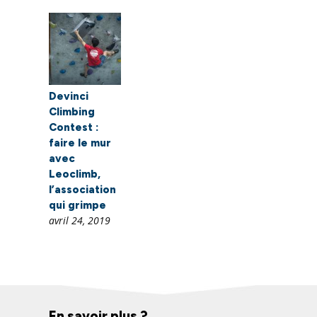
Devinci
Climbing
Contest :
faire le mur
avec
Leoclimb,
l’association
qui grimpe
avril 24, 2019
En savoir plus ?