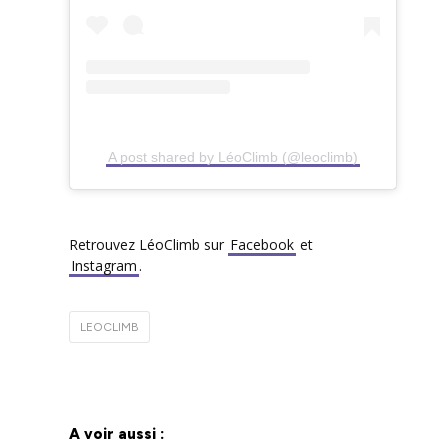
A post shared by LéoClimb (@leoclimb)
Retrouvez LéoClimb sur
Facebook
et
Instagram
.
LEOCLIMB
A voir aussi :