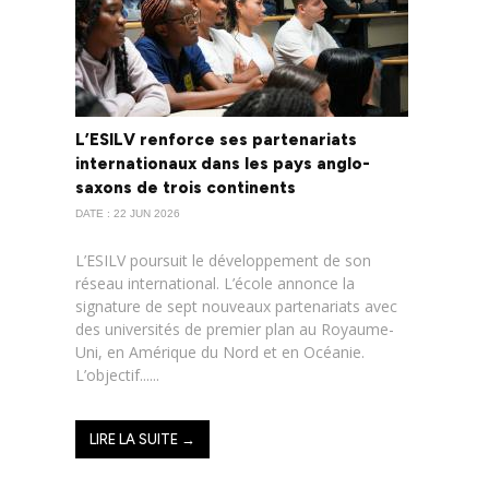
L’ESILV renforce ses partenariats
internationaux dans les pays anglo-
saxons de trois continents
DATE : 22 JUN 2026
L’ESILV poursuit le développement de son
réseau international. L’école annonce la
signature de sept nouveaux partenariats avec
des universités de premier plan au Royaume-
Uni, en Amérique du Nord et en Océanie.
L’objectif......
LIRE LA SUITE →