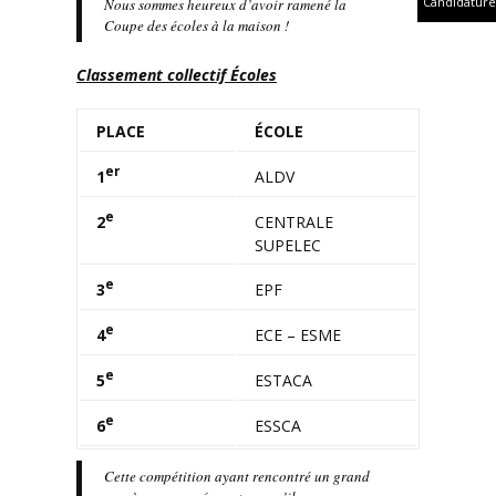
Candidature
Nous sommes heureux d’avoir ramené la
Coupe des écoles
à la maison !
Classement collectif Écoles
PLACE
ÉCOLE
er
1
ALDV
e
2
CENTRALE
SUPELEC
e
3
EPF
e
4
ECE – ESME
e
5
ESTACA
e
6
ESSCA
Cette compétition ayant rencontré un grand