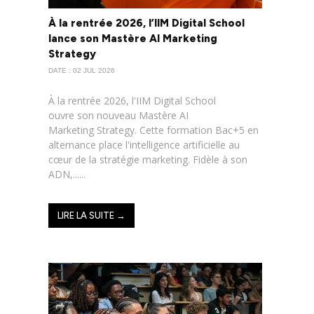
À la rentrée 2026, l’IIM Digital School
lance son Mastère AI Marketing
Strategy
DATE : 02 JUL 2026
À la rentrée 2026, l'IIM Digital School
ouvre son nouveau Mastère AI
Marketing Strategy. Cette formation Bac+5 en
alternance place l'intelligence artificielle au
cœur de la stratégie marketing. Fidèle à son
ADN,......
LIRE LA SUITE →