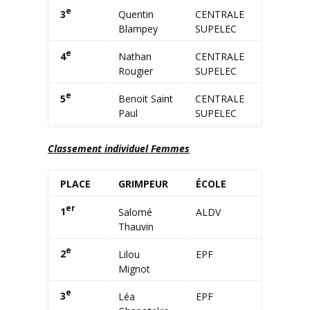
e
3
Quentin
CENTRALE
Blampey
SUPELEC
e
4
Nathan
CENTRALE
Rougier
SUPELEC
e
5
Benoit Saint
CENTRALE
Paul
SUPELEC
Classement individuel Femmes
PLACE
GRIMPEUR
ÉCOLE
er
1
Salomé
ALDV
Thauvin
e
2
Lilou
EPF
Mignot
e
3
Léa
EPF