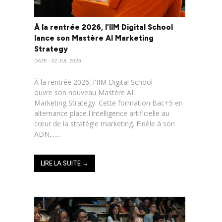
À la rentrée 2026, l’IIM Digital School
lance son Mastère AI Marketing
Strategy
DATE : 02 JUL 2026
À la rentrée 2026, l'IIM Digital School
ouvre son nouveau Mastère AI
Marketing Strategy. Cette formation Bac+5 en
alternance place l'intelligence artificielle au
cœur de la stratégie marketing. Fidèle à son
ADN,......
LIRE LA SUITE →