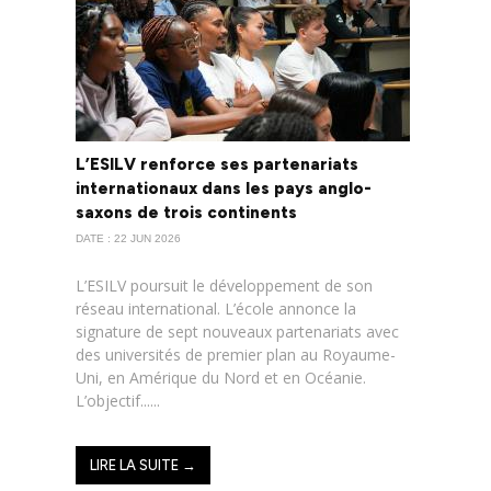
L’ESILV renforce ses partenariats
internationaux dans les pays anglo-
saxons de trois continents
DATE : 22 JUN 2026
L’ESILV poursuit le développement de son
réseau international. L’école annonce la
signature de sept nouveaux partenariats avec
des universités de premier plan au Royaume-
Uni, en Amérique du Nord et en Océanie.
L’objectif......
LIRE LA SUITE →