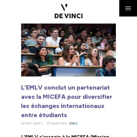
L’EMLV conclut un partenariat
avec la MICEFA pour diversifier
les échanges internationaux
entre étudiants
16 OCT 2025 /
ÉTIQUETTES :
EMLV
L’EMLV s’associe à la MICEFA (Mission