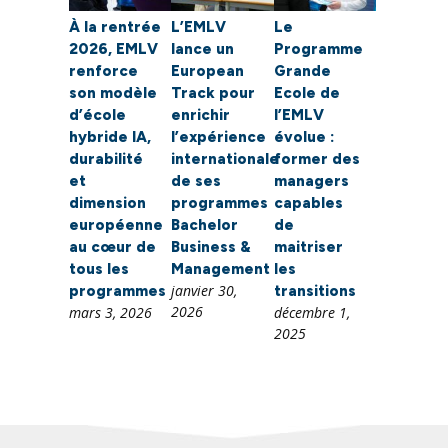
À la rentrée
L’EMLV
Le
2026, EMLV
lance un
Programme
renforce
European
Grande
son modèle
Track pour
Ecole de
d’école
enrichir
l’EMLV
hybride IA,
l’expérience
évolue :
durabilité
internationale
former des
et
de ses
managers
dimension
programmes
capables
européenne
Bachelor
de
au cœur de
Business &
maitriser
tous les
Management
les
janvier 30,
programmes
transitions
2026
mars 3, 2026
décembre 1,
2025